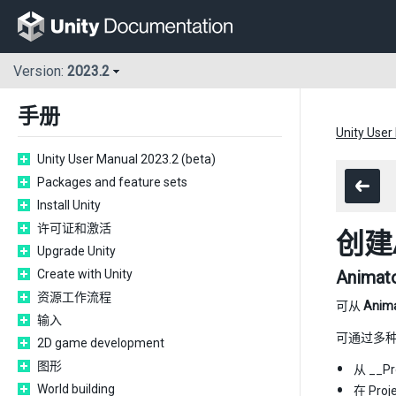
Version:
2023.2
手册
Unity User
Unity User Manual 2023.2 (beta)
Packages and feature sets
Install Unity
许可证和激活
创建An
Upgrade Unity
Create with Unity
Animato
资源工作流程
可从
Anima
输入
可通过多种方式
2D game development
图形
从 __P
World building
在 Pr