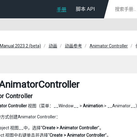
脚本 API
手册
 Manual 2023.2 (beta)
动画
动画参考
Animator Controller
imatorController
r Controller
tor Controller
视图（菜单：__Window__ >
Animation
> __Animat
创建Animator Controller：
roject 视图__中，选择“
Create > Animator Controller
”。
oject 视图中右键单击并选择“
Create > Animator Controller
”。