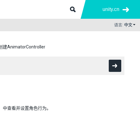
unity.cn
语言:
中文
创建AnimatorController
or__）中查看并设置角色行为。