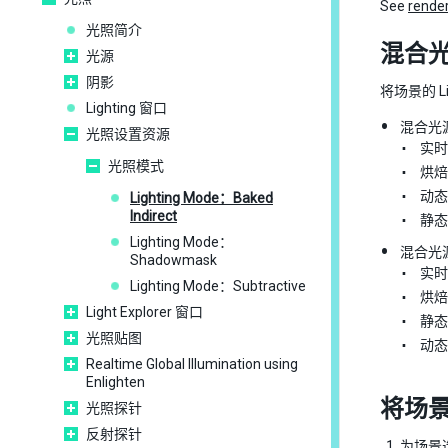
See
render
光照简介
混合
光源
阴影
将场景的 Li
Lighting 窗口
混合光
光照设置资源
实时
光照模式
烘焙
动态
Lighting Mode：Baked
Indirect
静态
Lighting Mode：
混合光
Shadowmask
实时
Lighting Mode：Subtractive
烘焙
Light Explorer 窗口
静态
光照贴图
动态
Realtime Global Illumination using
Enlighten
将场景的 
光照探针
反射探针
为场景