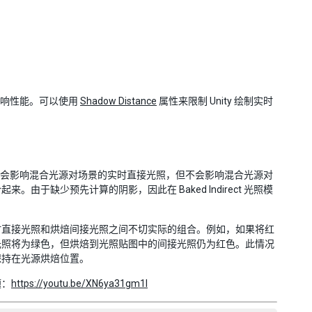
会影响性能。可以使用
Shadow Distance
属性来限制 Unity 绘制实时
此类更改会影响混合光源对场景的实时直接光照，但不会影响混合光源对
缺少预先计算的阴影，因此在 Baked Indirect 光照模
时直接光照和烘焙间接光照之间不切实际的组合。例如，如果将红
光照将为绿色，但烘焙到光照贴图中的间接光照仍为红色。此情况
保持在光源烘焙位置。
题：
https://youtu.be/XN6ya31gm1I