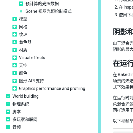
预计算的光照数据
在 Ins
Scene 视图光照绘制模式
使用下
模型
网格
阴影
纹理
着色器
由于混合光
阴影的最
材质
Visual effects
在运
天空
颜色
在 Bak
图形 API 支持
场景的烘焙
式下效果
Graphics performance and profiling
World building
在运行时
物理系统
色混合光
同样适用
脚本
多玩家和联网
以下视频
音频