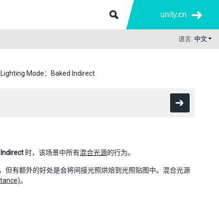
unity.cn
语言:
中文
Lighting Mode：Baked Indirect
Indirect
时，该场景中所有
混合光源
的行为。
，但有额外的好处是会将间接光照烘焙到光照贴图中。混合光源
tance)
。