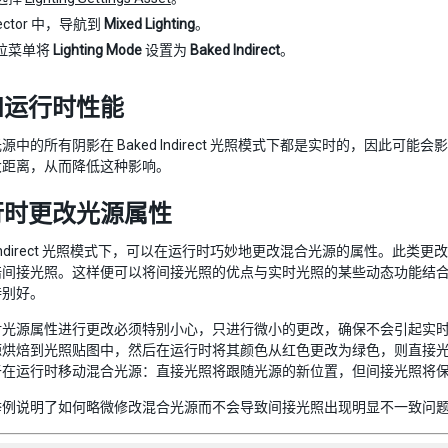
pector 中，导航到
Mixed Lighting
。
拉菜单将
Lighting Mode
设置为
Baked Indirect
。
和运行时性能
源中的所有阴影在 Baked Indirect 光照模式下都是实时的，因此可能
大距离，从而降低这种影响。
行时更改光源属性
ed Indirect 光照模式下，可以在运行时巧妙地更改混合光源的属性。
间接光照。这样便可以将间接光照的优点与实时光照的某些动态功能结合起来。由于
特别好。
对光源属性进行更改必须特别小心，只进行微小的更改，确保不会引起实
源烘焙到光照贴图中，然后在运行时将其颜色从红色更改为绿色，则直接
于在运行时移动混合光源：直接光照将跟随光源的新位置，但间接光照将
举例说明了如何略微修改混合光源而不会导致间接光照出现明显不一致问