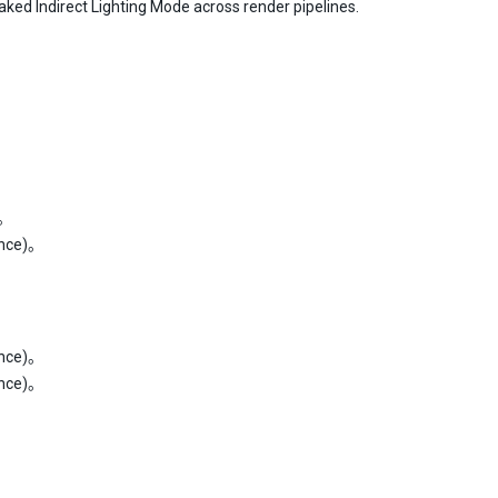
ked Indirect Lighting Mode across render pipelines.
。
ce)。
ce)。
ce)。