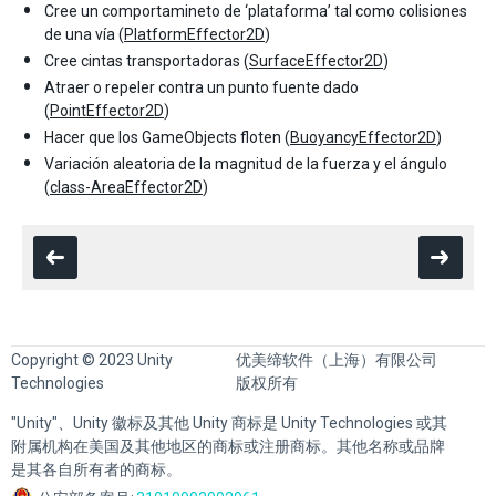
Cree un comportamineto de ‘plataforma’ tal como colisiones
de una vía (
PlatformEffector2D
)
Cree cintas transportadoras (
SurfaceEffector2D
)
Atraer o repeler contra un punto fuente dado
(
PointEffector2D
)
Hacer que los GameObjects floten (
BuoyancyEffector2D
)
Variación aleatoria de la magnitud de la fuerza y el ángulo
(
class-AreaEffector2D
)
Copyright © 2023 Unity
优美缔软件（上海）有限公司
Technologies
版权所有
"Unity"、Unity 徽标及其他 Unity 商标是 Unity Technologies 或其
附属机构在美国及其他地区的商标或注册商标。其他名称或品牌
是其各自所有者的商标。