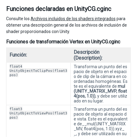
Funciones declaradas en UnityCG.cginc
Consulte los
Archivos incluidos de los shaders integrados
para
obtener una descripción general de los archivos de inclusión de
shader proporcionados con Unity.
Funciones de transformación Vertex en UnityCG.cginc
Descripción
Función:
(Description):
float4
Transforma un punto del es
UnityObjectToClipPos(float3
pacio de objeto en el espaci
pos)
o de clip de la cámara en co
ordenadas homogéneas. Es
te es el equivalente de
mul
(UNITY_MATRIX_MVP, float
4(pos, 1.0))
, y debe ser utiliz
ado en su lugar.
float3
Transforma un punto del es
UnityObjectToViewPos(float3
pacio de objeto al espacio d
pos)
e vista. Este es el equivalent
e de__mul(UNITY_MATRIX
_MV, float4(pos, 1.0)).xyz_
_, y debe ser utilizado en su