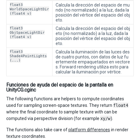
float3
Calcula la dirección del espacio de mu
WorldSpaceLightDir
ndo (no normalizado) a la luz, dada la
(float4 v)
posición del vértice del espacio del obj
eto.
float3
Calcula la dirección del espacio del obj
ObjSpaceLightDir
eto (no normalizado) a la luz, dada la
(float4 v)
posición del vértice del espacio del obj
eto.
float3
Calcula la iluminación de las luces des
Shade4PointLights
de cuatro puntos, con datos de luz fu
(...)
ertemente empaquetados en vectore
s. Forward rendering utiliza esto para
calcular la iluminación por vértice.
Funciones de ayuda del espacio de la pantalla en
UnityCG.cginc
The following functions are helpers to compute coordinates
used for sampling screen-space textures. They return
float4
where the final coordinate to sample texture with can be
computed via perspective division (for example
xy/w
).
The functions also take care of
platform differences
in render
texture coordinates.