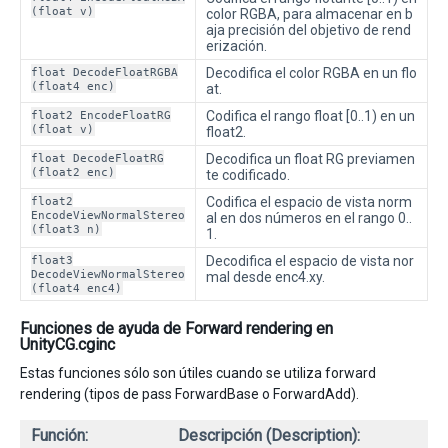
(float v)
color RGBA, para almacenar en b
aja precisión del objetivo de rend
erización.
float DecodeFloatRGBA
Decodifica el color RGBA en un flo
(float4 enc)
at.
float2 EncodeFloatRG
Codifica el rango float [0..1) en un
(float v)
float2.
float DecodeFloatRG
Decodifica un float RG previamen
(float2 enc)
te codificado.
float2
Codifica el espacio de vista norm
EncodeViewNormalStereo
al en dos números en el rango 0..
(float3 n)
1.
float3
Decodifica el espacio de vista nor
DecodeViewNormalStereo
mal desde enc4.xy.
(float4 enc4)
Funciones de ayuda de Forward rendering en
UnityCG.cginc
Estas funciones sólo son útiles cuando se utiliza forward
rendering (tipos de pass ForwardBase o ForwardAdd).
Función:
Descripción (Description):