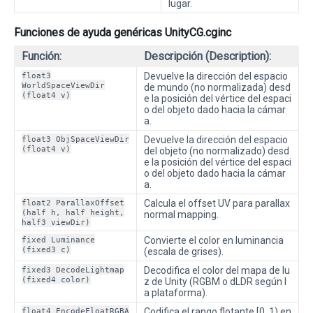
lugar.
Funciones de ayuda genéricas UnityCG.cginc
Función:
Descripción (Description):
float3
Devuelve la dirección del espacio
WorldSpaceViewDir
de mundo (no normalizada) desd
(float4 v)
e la posición del vértice del espaci
o del objeto dado hacia la cámar
a.
float3 ObjSpaceViewDir
Devuelve la dirección del espacio
(float4 v)
del objeto (no normalizado) desd
e la posición del vértice del espaci
o del objeto dado hacia la cámar
a.
float2 ParallaxOffset
Calcula el offset UV para parallax
(half h, half height,
normal mapping.
half3 viewDir)
fixed Luminance
Convierte el color en luminancia
(fixed3 c)
(escala de grises).
fixed3 DecodeLightmap
Decodifica el color del mapa de lu
(fixed4 color)
z de Unity (RGBM o dLDR según l
a plataforma).
float4 EncodeFloatRGBA
Codifica el rango flotante [0..1) en