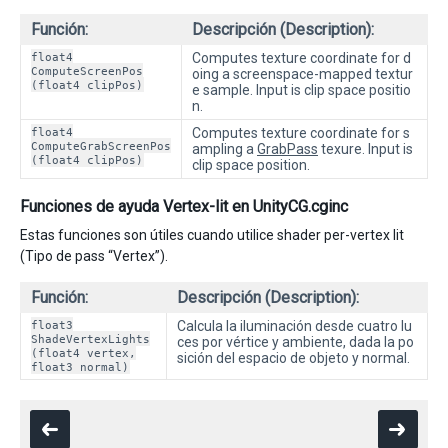
Función:
Descripción (Description):
float4
Computes texture coordinate for d
ComputeScreenPos
oing a screenspace-mapped textur
(float4 clipPos)
e sample. Input is clip space positio
n.
float4
Computes texture coordinate for s
ComputeGrabScreenPos
ampling a
GrabPass
texure. Input is
(float4 clipPos)
clip space position.
Funciones de ayuda Vertex-lit en UnityCG.cginc
Estas funciones son útiles cuando utilice shader per-vertex lit
(Tipo de pass “Vertex”).
Función:
Descripción (Description):
float3
Calcula la iluminación desde cuatro lu
ShadeVertexLights
ces por vértice y ambiente, dada la po
(float4 vertex,
sición del espacio de objeto y normal.
float3 normal)