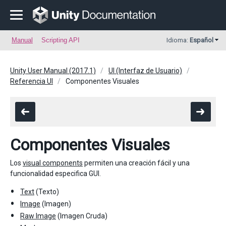
Manual
Scripting API
Idioma:
Español
Unity User Manual (2017.1)
UI (Interfaz de Usuario)
Referencia UI
Componentes Visuales
Componentes Visuales
Los
visual components
permiten una creación fácil y una
funcionalidad especifica GUI.
Text
(Texto)
Image
(Imagen)
Raw Image
(Imagen Cruda)