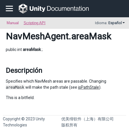
Manual
Scripting API
Idioma:
Español
NavMeshAgent
.areaMask
public int
areaMask
;
Descripción
Specifies which NavMesh areas are passable. Changing
areaMask
will make the path stale (see
isPathStale
).
This is a bitfield.
Copyright © 2023 Unity
优美缔软件（上海）有限公司
Technologies
版权所有