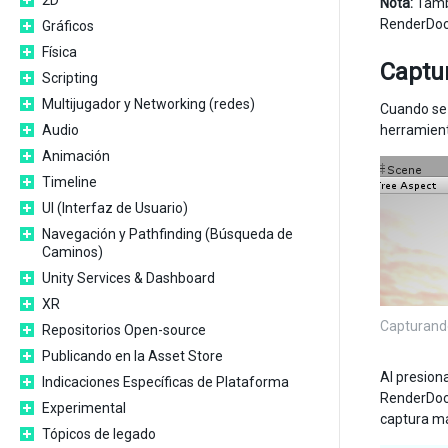
2D
Nota:
Tambi
RenderDoc 
Gráficos
Física
Captu
Scripting
Multijugador y Networking (redes)
Cuando se 
Audio
herramient
Animación
Timeline
UI (Interfaz de Usuario)
Navegación y Pathfinding (Búsqueda de
Caminos)
Unity Services & Dashboard
XR
Capturand
Repositorios Open-source
Publicando en la Asset Store
Al presion
Indicaciones Específicas de Plataforma
RenderDoc 
Experimental
captura má
Tópicos de legado