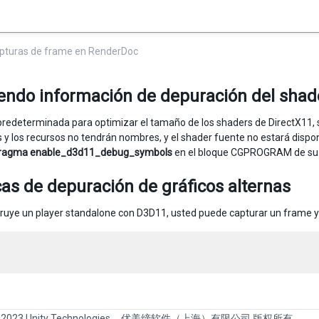
apturas de frame en RenderDoc
yendo información de depuración del shad
redeterminada para optimizar el tamaño de los shaders de DirectX11, se
 y los recursos no tendrán nombres, y el shader fuente no estará dispon
ragma enable_d3d11_debug_symbols
en el bloque CGPROGRAM de su 
as de depuración de gráficos alternas
truye un player standalone con D3D11, usted puede capturar un frame y 
 2023 Unity Technologies
优美缔软件（上海）有限公司 版权所有