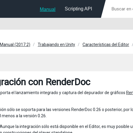
Scripting API
Manual
 Manual (2017.2)
Trabajando en Unity
Características del Editor
gración con RenderDoc
soporta el lanzamiento integrado y captura del depurador de gráficos
Re
ión sólo se soporta para las versiones RenderDoc 0.26 o posterior, por l
l menos a la versión 0.26.
 Aunque la integración sólo está disponible en el Editor, es muy posible
en construcciones del player standalone.