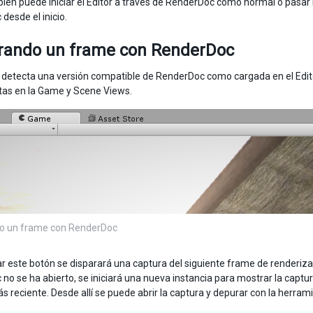
én puede iniciar el Editor a través de RenderDoc como normal o pasar 
desde el inicio.
rando un frame con RenderDoc
detecta una versión compatible de RenderDoc como cargada en el Editor
as en la Game y Scene Views.
o un frame con RenderDoc
ar este botón se disparará una captura del siguiente frame de renderizado
no se ha abierto, se iniciará una nueva instancia para mostrar la captu
s reciente. Desde allí se puede abrir la captura y depurar con la herram