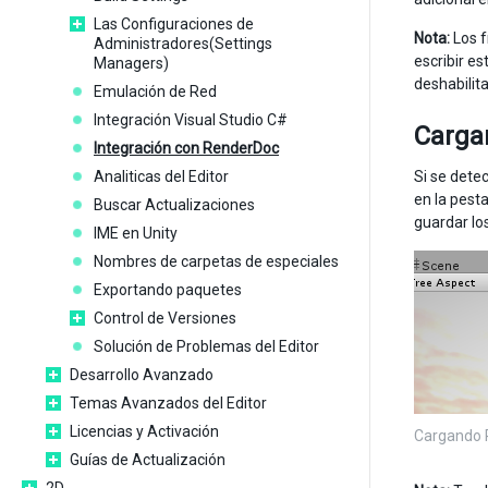
Las Configuraciones de
Nota:
Los f
Administradores(Settings
escribir es
Managers)
deshabilit
Emulación de Red
Integración Visual Studio C#
Carga
Integración con RenderDoc
Analiticas del Editor
Si se dete
en la pest
Buscar Actualizaciones
guardar lo
IME en Unity
Nombres de carpetas de especiales
Exportando paquetes
Control de Versiones
Solución de Problemas del Editor
Desarrollo Avanzado
Temas Avanzados del Editor
Licencias y Activación
Cargando 
Guías de Actualización