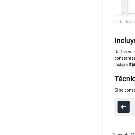
Lista de c
Inclu
De forma p
constantes
incluya
#p
Técnic
Si se cons
Copyright ©