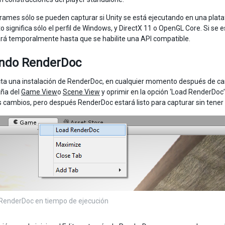
rames sólo se pueden capturar si Unity se está ejecutando en una pla
to significa sólo el perfil de Windows, y DirectX 11 o OpenGL Core. Si se 
ará temporalmente hasta que se habilite una API compatible.
ndo RenderDoc
cta una instalación de RenderDoc, en cualquier momento después de carga
aña del
Game View
o
Scene View
y oprimir en la opción ‘Load RenderDoc’.
s cambios, pero después RenderDoc estará listo para capturar sin tener qu
RenderDoc en tiempo de ejecución