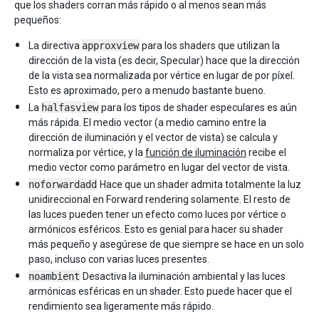
que los shaders corran más rápido o al menos sean más
pequeños:
La directiva
approxview
para los shaders que utilizan la
dirección de la vista (es decir, Specular) hace que la dirección
de la vista sea normalizada por vértice en lugar de por píxel.
Esto es aproximado, pero a menudo bastante bueno.
La
halfasview
para los tipos de shader especulares es aún
más rápida. El medio vector (a medio camino entre la
dirección de iluminación y el vector de vista) se calcula y
normaliza por vértice, y la
función de iluminación
recibe el
medio vector como parámetro en lugar del vector de vista.
noforwardadd
Hace que un shader admita totalmente la luz
unidireccional en Forward rendering solamente. El resto de
las luces pueden tener un efecto como luces por vértice o
armónicos esféricos. Esto es genial para hacer su shader
más pequeño y asegúrese de que siempre se hace en un solo
paso, incluso con varias luces presentes.
noambient
Desactiva la iluminación ambiental y las luces
armónicas esféricas en un shader. Esto puede hacer que el
rendimiento sea ligeramente más rápido.