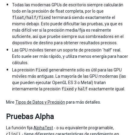
Todas las modernas GPUs de escritorio siempre calcularán
todo en la precisión de float completa, por lo que
float/half/fixed
terminará siendo exactamente el
mismo debajo. Esto puede dificultar las pruebas, ya que es
más difícil ver si la precisión media/fija es realmente
suficiente, así que pruebe siempre sus sombreadores en el
dispositivo de destino para obtener resultados precisos.
Las GPU móviles tienen un soporte de precisión `half’ real.
Esto suele ser más rápido, y utiliza menos energía para hacer
cálculos.
La precisión
Fixed
generalmente sólo es útil para las GPU
móviles más antiguas. La mayoría de las GPU modernas (las
que pueden ejecutar OpenGL ES 3 o Metal) tratan
internamente la precisión
fixed
y
half
exactamente igual.
Mire
Tipos de Datos y Precisión
para más detalles.
Pruebas Alpha
La función fija
AlphaTest
- o su equivalente programable,
clip()
- tiene diferentes características de rendimiento en