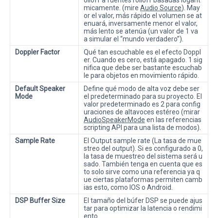
olloff a fuentes rolloff basadas logarit
micamente. (mire
Audio Source
). May
or el valor, más rápido el volumen se at
enuará, inversamente menor el valor,
más lento se atenúa (un valor de 1 va
a simular el “mundo verdadero”).
Doppler Factor
Qué tan escuchable es el efecto Doppl
er. Cuando es cero, está apagado. 1 sig
nifica que debe ser bastante escuchab
le para objetos en movimiento rápido.
Default Speaker
Define qué modo de alta voz debe ser
Mode
el predeterminado para su proyecto. El
valor predeterminado es 2 para config
uraciones de altavoces estéreo (mirar
AudioSpeakerMode
en las referencias
scripting API para una lista de modos).
Sample Rate
El Output sample rate (La tasa de mue
streo del output). Si es configurado a 0,
la tasa de muestreo del sistema será u
sado. También tenga en cuenta que es
to solo sirve como una referencia ya q
ue ciertas plataformas permiten camb
ias esto, como IOS o Android.
DSP Buffer Size
El tamaño del búfer DSP se puede ajus
tar para optimizar la latencia o rendimi
ento