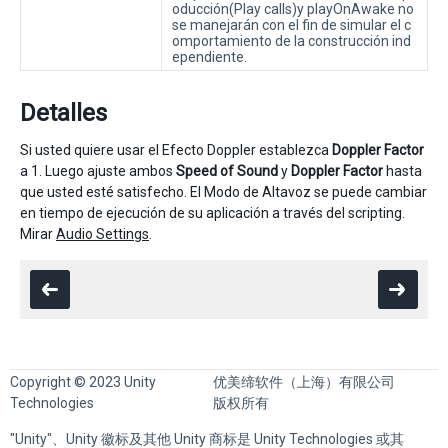
oducción(Play calls)y playOnAwake no
se manejarán con el fin de simular el c
omportamiento de la construcción ind
ependiente.
Detalles
Si usted quiere usar el Efecto Doppler establezca
Doppler Factor
a 1. Luego ajuste ambos
Speed of Sound
y
Doppler Factor
hasta
que usted esté satisfecho. El Modo de Altavoz se puede cambiar
en tiempo de ejecución de su aplicación a través del scripting.
Mirar
Audio Settings
.
Copyright © 2023 Unity
优美缔软件（上海）有限公司
Technologies
版权所有
"Unity"、Unity 徽标及其他 Unity 商标是 Unity Technologies 或其