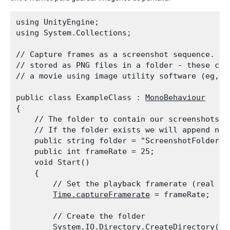
using UnityEngine;

using System.Collections;
// Capture frames as a screenshot sequence. Ima
// stored as PNG files in a folder - these can 
// a movie using image utility software (eg, Q
public class ExampleClass : 
MonoBehaviour
{

    // The folder to contain our screenshots.

    // If the folder exists we will append num
    public string folder = "ScreenshotFolder";

    public int frameRate = 25;

    void Start()

    {

        // Set the playback framerate (real ti
Time.captureFramerate
 = frameRate;
        // Create the folder

        System.IO.Directory.CreateDirectory(fol