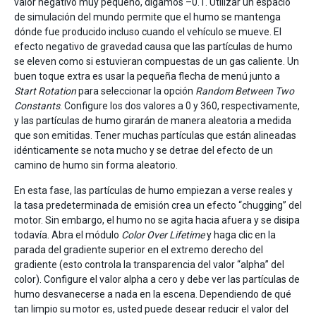
valor negativo muy pequeño, digamos –0.1. Utilizar un espacio
de simulación del mundo permite que el humo se mantenga
dónde fue producido incluso cuando el vehículo se mueve. El
efecto negativo de gravedad causa que las partículas de humo
se eleven como si estuvieran compuestas de un gas caliente. Un
buen toque extra es usar la pequeña flecha de menú junto a
Start Rotation
para seleccionar la opción
Random Between Two
Constants
. Configure los dos valores a 0 y 360, respectivamente,
y las partículas de humo girarán de manera aleatoria a medida
que son emitidas. Tener muchas partículas que están alineadas
idénticamente se nota mucho y se detrae del efecto de un
camino de humo sin forma aleatorio.
En esta fase, las partículas de humo empiezan a verse reales y
la tasa predeterminada de emisión crea un efecto “chugging” del
motor. Sin embargo, el humo no se agita hacia afuera y se disipa
todavía. Abra el módulo
Color Over Lifetime
y haga clic en la
parada del gradiente superior en el extremo derecho del
gradiente (esto controla la transparencia del valor “alpha” del
color). Configure el valor alpha a cero y debe ver las partículas de
humo desvanecerse a nada en la escena. Dependiendo de qué
tan limpio su motor es, usted puede desear reducir el valor del