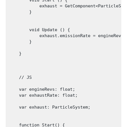
        void Start () {

            exhaust = GetComponent<ParticleSyst
        }

        void Update () {

            exhaust.emissionRate = engineRevs *
        }

    }

    // JS

    var engineRevs: float;

    var exhaustRate: float;

    var exhaust: ParticleSystem;

    function Start() {
