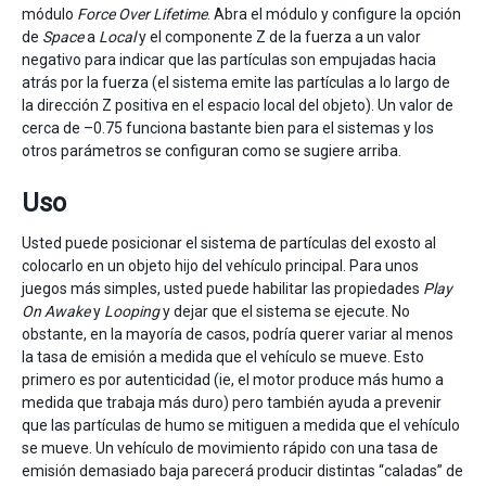
módulo
Force Over Lifetime
. Abra el módulo y configure la opción
de
Space
a
Local
y el componente Z de la fuerza a un valor
negativo para indicar que las partículas son empujadas hacia
atrás por la fuerza (el sistema emite las partículas a lo largo de
la dirección Z positiva en el espacio local del objeto). Un valor de
cerca de –0.75 funciona bastante bien para el sistemas y los
otros parámetros se configuran como se sugiere arriba.
Uso
Usted puede posicionar el sistema de partículas del exosto al
colocarlo en un objeto hijo del vehículo principal. Para unos
juegos más simples, usted puede habilitar las propiedades
Play
On Awake
y
Looping
y dejar que el sistema se ejecute. No
obstante, en la mayoría de casos, podría querer variar al menos
la tasa de emisión a medida que el vehículo se mueve. Esto
primero es por autenticidad (ie, el motor produce más humo a
medida que trabaja más duro) pero también ayuda a prevenir
que las partículas de humo se mitiguen a medida que el vehículo
se mueve. Un vehículo de movimiento rápido con una tasa de
emisión demasiado baja parecerá producir distintas “caladas” de