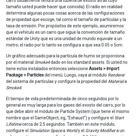
carro usualmente tendrá una tubería de exosto atrás cuyo
tamaño usted puede hacer que coincida). El radio en realidad
determina algunas pocas cosas acerca de las configuraciones
de propiedad que escoge, tal como el tamaño de partículas y la
tasa de emisión. Por propósitos de este ejemplo, asumiremos
que el vehículo es un carro que sigue la convención de tamaño
estándar de Unity que es una unidad de mundo equivale a un
metro; el radio por lo tanto se configura a que sea 0.05 o 5cm.
Un gráfico adecuado para la partícula de humo se proporciona
por el material
Smoke4
dado en los standard assets. Si usted no
tiene estos instalados entonces seleccione
Assets > Import
Package > Particles
del menú. Luego, vaya al módulo
Renderer
del sistema de partículas y configure la propiedad del
Material
a
Smoke4
.
El tiempo de vida predeterminada de cinco segundos por lo
general es muy larga para los gases del exosto del carro, por lo
que debe abrir el módulo de Particle System (que tiene el mismo
nombre que el GameObject, eg, “Exhaust”) y configure el
Start
Lifetime
cerca de 2.5 segundos. También en este módulo,
configure el
Simulation Space
a
World
y el
Gravity Modifier
a un