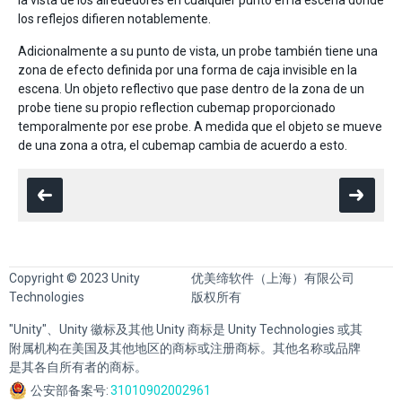
la vista de los alrededores en cualquier punto en la escena dónde
los reflejos difieren notablemente.
Adicionalmente a su punto de vista, un probe también tiene una
zona de efecto definida por una forma de caja invisible en la
escena. Un objeto reflectivo que pase dentro de la zona de un
probe tiene su propio reflection cubemap proporcionado
temporalmente por ese probe. A medida que el objeto se mueve
de una zona a otra, el cubemap cambia de acuerdo a esto.
Copyright © 2023 Unity
优美缔软件（上海）有限公司
Technologies
版权所有
"Unity"、Unity 徽标及其他 Unity 商标是 Unity Technologies 或其
附属机构在美国及其他地区的商标或注册商标。其他名称或品牌
是其各自所有者的商标。
公安部备案号:
31010902002961