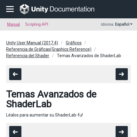
Manual
Scripting API
Idioma:
Español
Unity User Manual (2017.4)
Gráficos
Referencia de Gráficas(Graphics Reference)
Referencia del Shader
Temas Avanzados de ShaderLab
Temas Avanzados de
ShaderLab
Léalos para aumentar su ShaderLab-fu!