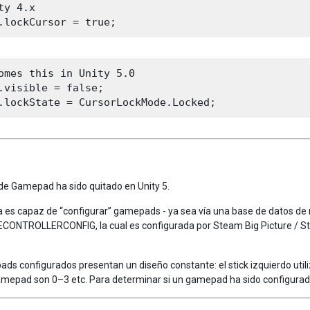
ty 4.x

omes this in Unity 5.0

.visible = false;

de Gamepad ha sido quitado en Unity 5.
a es capaz de “configurar” gamepads - ya sea vía una base de datos de 
ONTROLLERCONFIG, la cual es configurada por Steam Big Picture / S
s configurados presentan un diseño constante: el stick izquierdo utiliza 
amepad son 0–3 etc. Para determinar si un gamepad ha sido configurado