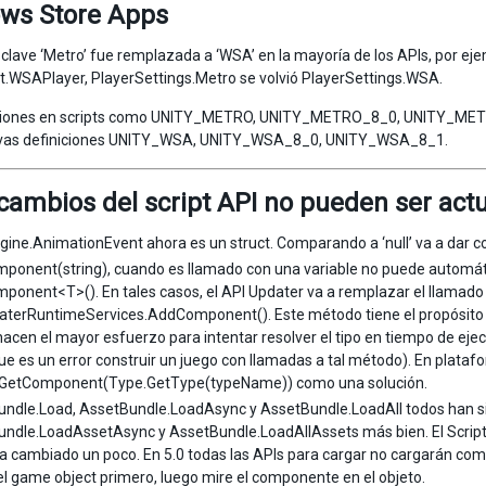
ws Store Apps
 clave ‘Metro’ fue remplazada a ‘WSA’ en la mayoría de los APIs, por eje
t.WSAPlayer, PlayerSettings.Metro se volvió PlayerSettings.WSA.
ciones en scripts como UNITY_METRO, UNITY_METRO_8_0, UNITY_METRO_8_
vas definiciones UNITY_WSA, UNITY_WSA_8_0, UNITY_WSA_8_1.
 cambios del script API no pueden ser ac
gine.AnimationEvent ahora es un struct. Comparando a ‘null’ va a dar c
onent(string), cuando es llamado con una variable no puede automáti
onent<T>(). En tales casos, el API Updater va a remplazar el llamado
terRuntimeServices.AddComponent(). Este método tiene el propósito de
hacen el mayor esfuerzo para intentar resolver el tipo en tiempo de ejec
que es un error construir un juego con llamadas a tal método). En plat
ar GetComponent(Type.GetType(typeName)) como una solución.
ndle.Load, AssetBundle.LoadAsync y AssetBundle.LoadAll todos han sid
ndle.LoadAssetAsync y AssetBundle.LoadAllAssets más bien. El Script
a cambiado un poco. En 5.0 todas las APIs para cargar no cargarán comp
el game object primero, luego mire el componente en el objeto.