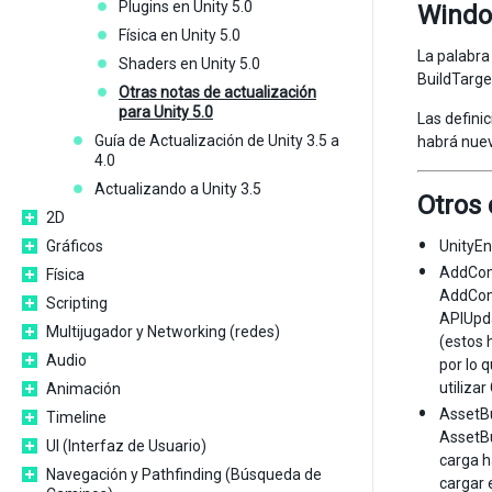
Plugins en Unity 5.0
Windo
Física en Unity 5.0
La palabra
Shaders en Unity 5.0
BuildTarge
Otras notas de actualización
para Unity 5.0
Las defini
Guía de Actualización de Unity 3.5 a
habrá nue
4.0
Actualizando a Unity 3.5
Otros
2D
Gráficos
UnityEn
AddComp
Física
AddComp
Scripting
APIUpda
Multijugador y Networking (redes)
(estos 
Audio
por lo 
utiliz
Animación
AssetBu
Timeline
AssetBu
UI (Interfaz de Usuario)
carga h
Navegación y Pathfinding (Búsqueda de
cargar 