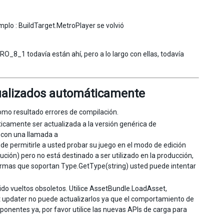
mplo : BuildTarget.MetroPlayer se volvió
1 todavía están ahí, pero a lo largo con ellas, todavía
tualizados automáticamente
omo resultado errores de compilación.
camente ser actualizada a la versión genérica de
 con una llamada a
 permitirle a usted probar su juego en el modo de edición
ución) pero no está destinado a ser utilizado en la producción,
aformas que soportan Type.GetType(string) usted puede intentar
o vueltos obsoletos. Utilice AssetBundle.LoadAsset,
 updater no puede actualizarlos ya que el comportamiento de
onentes ya, por favor utilice las nuevas APIs de carga para