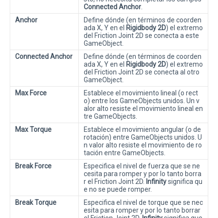
Connected Anchor
.
Anchor
Define dónde (en términos de coorden
ada X, Y en el
Rigidbody 2D
) el extremo
del Friction Joint 2D se conecta a este
GameObject.
Connected Anchor
Define dónde (en términos de coorden
ada X, Y en el
Rigidbody 2D
) el extremo
del Friction Joint 2D se conecta al otro
GameObject.
Max Force
Establece el movimiento lineal (o rect
o) entre los GameObjects unidos. Un v
alor alto resiste el movimiento lineal en
tre GameObjects.
Max Torque
Establece el movimiento angular (o de
rotación) entre GameObjects unidos. U
n valor alto resiste el movimiento de ro
tación entre GameObjects.
Break Force
Especifica el nivel de fuerza que se ne
cesita para romper y por lo tanto borra
r el Friction Joint 2D.
Infinity
significa qu
e no se puede romper.
Break Torque
Especifica el nivel de torque que se nec
esita para romper y por lo tanto borrar