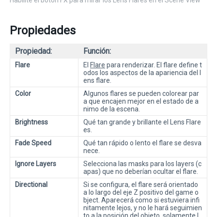
Habilite el botón FX para mirar los Lens Flares en el Scene View
Propiedades
Propiedad:
Función:
Flare
El
Flare
para renderizar. El flare define t
odos los aspectos de la apariencia del l
ens flare.
Color
Algunos flares se pueden colorear par
a que encajen mejor en el estado de a
nimo de la escena.
Brightness
Qué tan grande y brillante el Lens Flare
es.
Fade Speed
Qué tan rápido o lento el flare se desva
nece.
Ignore Layers
Selecciona las masks para los layers (c
apas) que no deberían ocultar el flare.
Directional
Si se configura, el flare será orientado
a lo largo del eje Z positivo del game o
bject. Aparecerá como si estuviera infi
nitamente lejos, y no le hará seguimien
to a la posición del objeto, solamente l