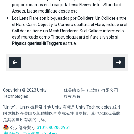
proporcionamos en la carpeta
Lens Flares
de los Standard
Assets, luego modifique desde eso.
Los Lens Flare son bloqueados por
Colliders
. Un Collider entre
el Flare GameObject y la Camera ocultará el Flare, incluso si el
Collider no tiene un
Mesh Renderer
. Si el Collider intermedio
está marcado como Trigger, bloqueará el flare si y sólo si
Physics.queriesHitTriggers
es true.
Copyright © 2023 Unity
优美缔软件（上海）有限公司
Technologies
版权所有
"Unity"、Unity 徽标及其他 Unity 商标是 Unity Technologies 或其
附属机构在美国及其他地区的商标或注册商标。其他名称或品牌
是其各自所有者的商标。
公安部备案号:
31010902002961
法律条款
隐私政策
Cookies