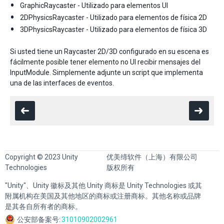
GraphicRaycaster - Utilizado para elementos UI
2DPhysicsRaycaster - Utilizado para elementos de física 2D
3DPhysicsRaycaster - Utilizado para elementos de física 3D
Si usted tiene un Raycaster 2D/3D configurado en su escena es
fácilmente posible tener elemento no UI recibir mensajes del
InputModule. Simplemente adjunte un script que implementa
una de las interfaces de eventos.
Copyright © 2023 Unity
优美缔软件（上海）有限公司
Technologies
版权所有
"Unity"、Unity 徽标及其他 Unity 商标是 Unity Technologies 或其
附属机构在美国及其他地区的商标或注册商标。其他名称或品牌
是其各自所有者的商标。
公安部备案号:
31010902002961