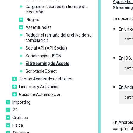
Applicati
Cargando recursos en tiempo de
Streaming
ejecución
La ubicaci
Plugins
AssetBundles
En un c
Reducir el tamaño del archivo de su
compilación
Social API (API Social)
Serialización JSON
En iOS, 
El Streaming de Assets
ScriptableObject
Temas Avanzados del Editor
Licencias y Activación
En Andro
Guías de Actualización
Importing
2D
Gráficos
En Android
Física
comprimidos