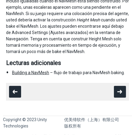
incluso igualadas cuando el NavMesh está siendo construido. Por
ejemplo, unas escaleras aparecen como una pendiente en el
NavMesh. Si su juego requiere una colocación precisa del agente,
usted debería activar la construcción
Height Mesh
cuando usted
bake el NavMesh. Los ajustes pueden encontrarse aquí debajo
de Advanced Settings (Ajustes avanzados) en la ventana de
Navegación. Tenga en cuenta que construir Height Mesh solo
tomará memoria y procesamiento en tiempo de ejecución, y
tomará un poco más de bake el NavMesh.
Lecturas adicionales
Building a NavMesh
– flujo de trabajo para NavMesh baking.
Copyright © 2023 Unity
优美缔软件（上海）有限公司
Technologies
版权所有