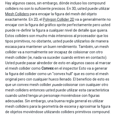
Hay algunos casos, sin embargo, dónde incluso los compound
colliders no son lo suficiente precisos. En 3D, usted puede utilizar
Mesh Colliders
para encajar la figura del mesh del objeto
exactamente. En 2D, el
Polygon Collider 2D
va a generalmente no
encajar con la figura del gráfico sprite perfectamente pero usted
puede re-definir la figura a cualquier nivel de detalle que quiera.
Estos colliders son mucho más intensivos al procesador que los
tipos primitivos, no obstante, usted puede utilizarlos de manera
escasa para mantener un buen rendimiento. También, un mesh
collider va a normalmente ser incapaz de colisionar con otro
mesh collider (ie, nada va suceder cuando entren en contacto).
Usted puede pasar alrededor de esto en algunos casos al marcar
el mesh collider como
Convex
en el inspector Esto va a generar
la figura del collider como un “convex hull” que es como el mesh
original pero con cualquier hueco llenado. El beneficio de esto es
que un convex mesh collider
puede
colisionar con cualquier otro
mesh colliders entonces usted puede utilizar esta característica
cuando usted tenga un personaje moviéndose con figuras
adecuadas. Sin embargo, una buena regla general es utilizar
mesh colliders para la geometría de escena y aproximar la figura
de objetos moviéndose utilizando colliders primitivos compound.