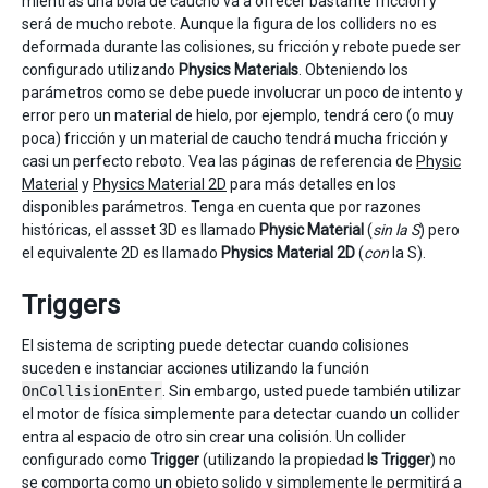
mientras una bola de caucho va a ofrecer bastante fricción y
será de mucho rebote. Aunque la figura de los colliders no es
deformada durante las colisiones, su fricción y rebote puede ser
configurado utilizando
Physics Materials
. Obteniendo los
parámetros como se debe puede involucrar un poco de intento y
error pero un material de hielo, por ejemplo, tendrá cero (o muy
poca) fricción y un material de caucho tendrá mucha fricción y
casi un perfecto reboto. Vea las páginas de referencia de
Physic
Material
y
Physics Material 2D
para más detalles en los
disponibles parámetros. Tenga en cuenta que por razones
históricas, el assset 3D es llamado
Physic Material
(
sin la S
) pero
el equivalente 2D es llamado
Physics Material 2D
(
con
la S).
Triggers
El sistema de scripting puede detectar cuando colisiones
suceden e instanciar acciones utilizando la función
OnCollisionEnter
. Sin embargo, usted puede también utilizar
el motor de física simplemente para detectar cuando un collider
entra al espacio de otro sin crear una colisión. Un collider
configurado como
Trigger
(utilizando la propiedad
Is Trigger
) no
se comporta como un objeto solido y simplemente le permitirá a