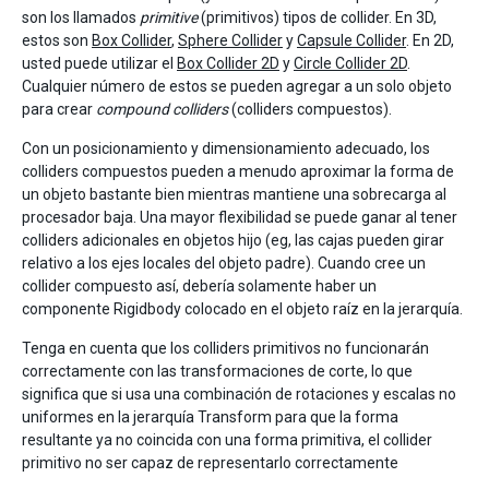
son los llamados
primitive
(primitivos) tipos de collider. En 3D,
estos son
Box Collider
,
Sphere Collider
y
Capsule Collider
. En 2D,
usted puede utilizar el
Box Collider 2D
y
Circle Collider 2D
.
Cualquier número de estos se pueden agregar a un solo objeto
para crear
compound colliders
(colliders compuestos).
Con un posicionamiento y dimensionamiento adecuado, los
colliders compuestos pueden a menudo aproximar la forma de
un objeto bastante bien mientras mantiene una sobrecarga al
procesador baja. Una mayor flexibilidad se puede ganar al tener
colliders adicionales en objetos hijo (eg, las cajas pueden girar
relativo a los ejes locales del objeto padre). Cuando cree un
collider compuesto así, debería solamente haber un
componente Rigidbody colocado en el objeto raíz en la jerarquía.
Tenga en cuenta que los colliders primitivos no funcionarán
correctamente con las transformaciones de corte, lo que
significa que si usa una combinación de rotaciones y escalas no
uniformes en la jerarquía Transform para que la forma
resultante ya no coincida con una forma primitiva, el collider
primitivo no ser capaz de representarlo correctamente