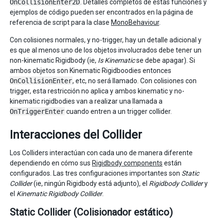
OnCollisionEnter2D
. Detalles completos de estas funciones y
ejemplos de código pueden ser encontrados en la página de
referencia de script para la clase
MonoBehaviour
.
Con colisiones normales, y no-trigger, hay un detalle adicional y
es que al menos uno de los objetos involucrados debe tener un
non-kinematic Rigidbody (ie,
Is Kinematic
se debe apagar). Si
ambos objetos son Kinematic Rigidboodies entonces
OnCollisionEnter
, etc, no será llamado. Con colisiones con
trigger, esta restricción no aplica y ambos kinematic y no-
kinematic rigidbodies van a realizar una llamada a
OnTriggerEnter
cuando entren a un trigger collider.
Interacciones del Collider
Los Colliders interactúan con cada uno de manera diferente
dependiendo en cómo sus
Rigidbody components
están
configurados. Las tres configuraciones importantes son
Static
Collider
(ie, ningún Rigidbody está adjunto), el
Rigidbody Collider
y
el
Kinematic Rigidbody Collider
.
Static Collider (Colisionador estático)