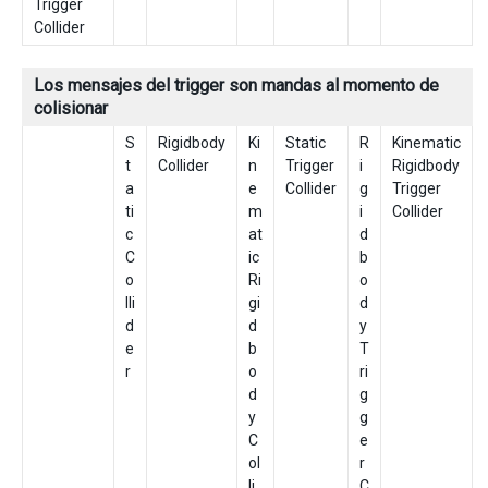
Trigger
Collider
Los mensajes del trigger son mandas al momento de
colisionar
S
Rigidbody
Ki
Static
R
Kinematic
t
Collider
n
Trigger
i
Rigidbody
a
e
Collider
g
Trigger
ti
m
i
Collider
c
at
d
C
ic
b
o
Ri
o
lli
gi
d
d
d
y
e
b
T
r
o
ri
d
g
y
g
C
e
ol
r
li
C