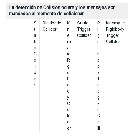
La detección de Colisión ocurre y los mensajes son
mandados al momento de colisionar
S
Rigidbody
Ki
Static
R
Kinematic
t
Collider
n
Trigger
i
Rigidbody
a
e
Collider
g
Trigger
ti
m
i
Collider
c
at
d
C
ic
b
o
Ri
o
lli
gi
d
d
d
y
e
b
T
r
o
ri
d
g
y
g
C
e
ol
r
li
C
d
o
er
lli