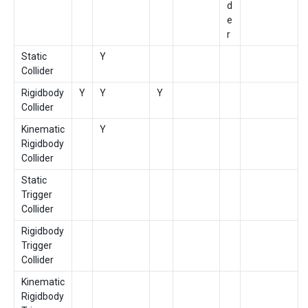
d
e
r
Static
Y
Collider
Rigidbody
Y
Y
Y
Collider
Kinematic
Y
Rigidbody
Collider
Static
Trigger
Collider
Rigidbody
Trigger
Collider
Kinematic
Rigidbody