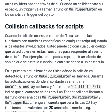
otros colliders pasar a través de él. Cuando un collider entra su
espacio, un trigger va a llamar la función
OnTriggerEnter
en
los scripts del trigger del objeto.
Collision callbacks for scripts
Cuando la colisión ocurre, el motor de física llamada las
funciones con nombres específicos en cualquier script adjuntado
a los objetos involucrados. Usted puede colocar cualquier código
que usted quiera en estas funciones para responder al evento
de colisión. Por ejemplo, usted podría reproducir un efecto de
sonido que se estrella cuando un carro se choca a un obstáculo.
En la primera actualización de física dónde la colisión es
detectada, la función
OnCollisionEnter
es llamada. Durante
las actualizaciones dónde el contacto se mantiene,
OnCollisionStay
se llama y finalmente
OnCollisionExit
indica que el contacto se ha roto. Los Trigger colliders llaman a
las funciones análogas
OnTriggerEnter
,
OnTriggerStay
y
OnTriggerExit
. Tenga en cuenta que para físicas 2D, hay
funciones equivalentes con
2D
anexado al nombre, eg,