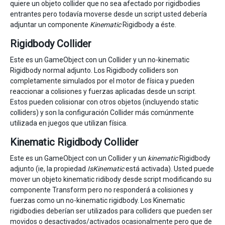
quiere un objeto collider que no sea afectado por rigidbodies
entrantes pero todavía moverse desde un script usted debería
adjuntar un componente
Kinematic
Rigidbody a éste.
Rigidbody Collider
Este es un GameObject con un Collider y un no-kinematic
Rigidbody normal adjunto. Los Rigidbody colliders son
completamente simulados por el motor de física y pueden
reaccionar a colisiones y fuerzas aplicadas desde un script.
Estos pueden colisionar con otros objetos (incluyendo static
colliders) y son la configuración Collider más comúnmente
utilizada en juegos que utilizan física.
Kinematic Rigidbody Collider
Este es un GameObject con un Collider y un
kinematic
Rigidbody
adjunto (ie, la propiedad
IsKinematic
está activada). Usted puede
mover un objeto kinematic ridibody desde script modificando su
componente Transform pero no responderá a colisiones y
fuerzas como un no-kinematic rigidbody. Los Kinematic
rigidbodies deberían ser utilizados para colliders que pueden ser
movidos o desactivados/activados ocasionalmente pero que de