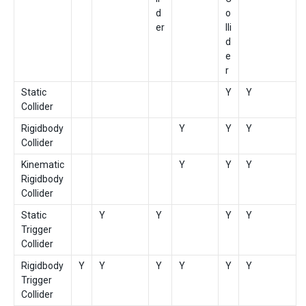
d
o
er
lli
d
e
r
Static
Y
Y
Collider
Rigidbody
Y
Y
Y
Collider
Kinematic
Y
Y
Y
Rigidbody
Collider
Static
Y
Y
Y
Y
Trigger
Collider
Rigidbody
Y
Y
Y
Y
Y
Y
Trigger
Collider