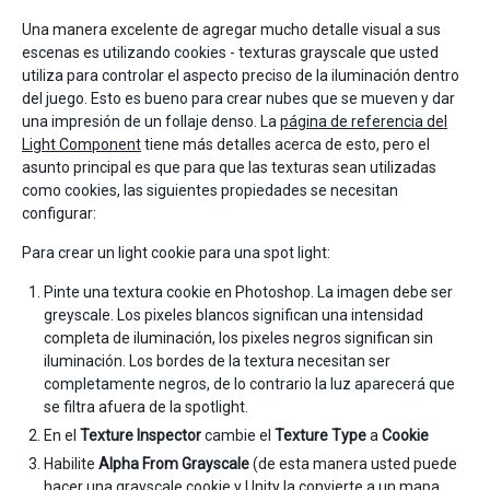
Una manera excelente de agregar mucho detalle visual a sus
escenas es utilizando cookies - texturas grayscale que usted
utiliza para controlar el aspecto preciso de la iluminación dentro
del juego. Esto es bueno para crear nubes que se mueven y dar
una impresión de un follaje denso. La
página de referencia del
Light Component
tiene más detalles acerca de esto, pero el
asunto principal es que para que las texturas sean utilizadas
como cookies, las siguientes propiedades se necesitan
configurar:
Para crear un light cookie para una spot light:
Pinte una textura cookie en Photoshop. La imagen debe ser
greyscale. Los pixeles blancos significan una intensidad
completa de iluminación, los pixeles negros significan sin
iluminación. Los bordes de la textura necesitan ser
completamente negros, de lo contrario la luz aparecerá que
se filtra afuera de la spotlight.
En el
Texture Inspector
cambie el
Texture Type
a
Cookie
Habilite
Alpha From Grayscale
(de esta manera usted puede
hacer una grayscale cookie y Unity la convierte a un mapa