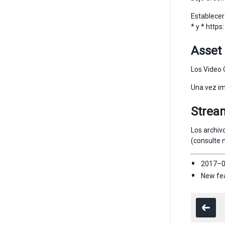
Establecer
* y * https
Asset
Los Video 
Una vez im
Strea
Los archiv
(consulte 
2017–0
New fea