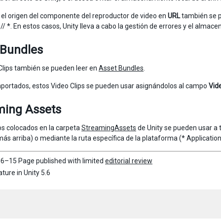
 el origen del componente del reproductor de video en
URL
también se pu
: // *. En estos casos, Unity lleva a cabo la gestión de errores y el alm
 Bundles
Clips también se pueden leer en
Asset Bundles
.
portados, estos Video Clips se pueden usar asignándolos al campo
Vide
ming Assets
os colocados en la carpeta
StreamingAssets
de Unity se pueden usar a 
más arriba) o mediante la ruta específica de la plataforma (* Applicati
6–15 Page published with limited
editorial review
ture in Unity 5.6