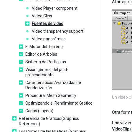
Al arrastra
Video Player component
Video Clips
Fuentes de video
Video transparency support
Video panorámico
El Motor del Terreno
Editor de Árboles
Sistema de Partículas
Visión general del post-
procesamiento
Características Avanzadas de
Renderización
Procedural Mesh Geometry
Un video cl
Optimizando el Rendimiento Gráfico
Capas (Layers)
Otra forma
Referencia de Gráficas(Graphics
Una vez im
Reference)
VideoClip
(
Los Cómos de las Gráficas (Graphics