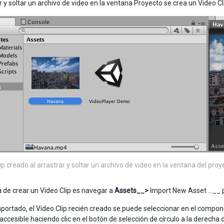
r y soltar un archivo de video en la ventana Proyecto se crea un Video Cl
ip creado al arrastrar y soltar un archivo de video en la ventana del proy
 de crear un Video Clip es navegar a
Assets__>
Import New Asset …__ p
portado, el Video Clip recién creado se puede seleccionar en el compon
accesible haciendo clic en el botón de selección de círculo a la derecha