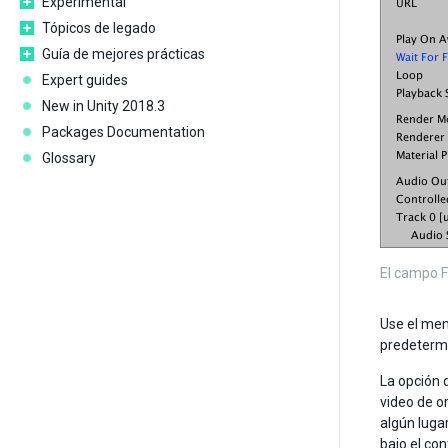
Experimental
Tópicos de legado
Guía de mejores prácticas
Expert guides
New in Unity 2018.3
Packages Documentation
Glossary
El campo F
Use el me
predeterm
La opción 
video de o
algún luga
bajo el con