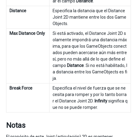
ar el campo
Distance
.
Distance
Especifica la distancia que el Distance
Joint 2D mantiene entre los dos Game
Objects.
Max Distance Only
Si está activado, el Distance Joint 2D s
olamente impondrá una distancia máx
ima, para que los GameObjects conect
ados pueden acercarse aún más entre
sí, pero no más allá de lo que define el
campo
Distance
. Si no está habilitado, l
a distancia entre los GameObjects es fi
ja.
Break Force
Especifica el nivel de fuerza que se ne
cesita para romper y por lo tanto borra
r el Distance Joint 2D.
Infinity
significa q
ue no se puede romper.
Notas
El propósito de este Joint (articulación) 2D es mantener