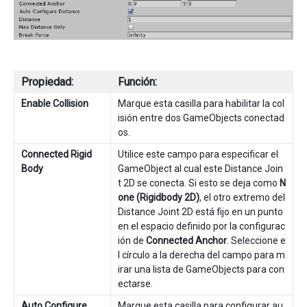
Propiedad:
Función:
Enable Collision
Marque esta casilla para habilitar la col
isión entre dos GameObjects conectad
os.
Connected Rigid
Utilice este campo para especificar el
Body
GameObject al cual este Distance Join
t 2D se conecta. Si esto se deja como
N
one (Rigidbody 2D)
, el otro extremo del
Distance Joint 2D está fijo en un punto
en el espacio definido por la configurac
ión de
Connected Anchor
. Seleccione e
l círculo a la derecha del campo para m
irar una lista de GameObjects para con
ectarse.
Auto Configure
Marque esta casilla para configurar au