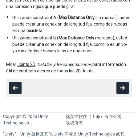
que se necesitan comportar como si estuvieran conectados con
una conexión rígida que puede girar.
Utilizando constraint A (
Max Distance Only
sin marcar), usted
puede crear una conexión de longitud fija, como dos ruedas
en una bicicleta.
Utilizando constraint B (
Max Distance Only
marcado), usted
puede crear una conexión de longitud fija, como lo es un yo-
yo moviéndose hacia y lejos de una mano.
Mirar
Joints 2D
:
Detalles y Recomendaciones
para información
útil de contexto acerca de todos los 2D Joints.
Copyright © 2023 Unity
优美缔软件（上海）有限公司
Technologies
版权所有
"Unity"、Unity 徽标及其他 Unity 商标是 Unity Technologies 或其