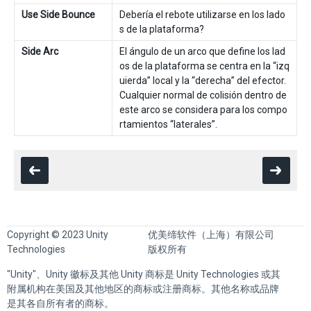
Use Side Bounce
Debería el rebote utilizarse en los lado
s de la plataforma?
Side Arc
El ángulo de un arco que define los lad
os de la plataforma se centra en la “izq
uierda” local y la “derecha” del efector.
Cualquier normal de colisión dentro de
este arco se considera para los compo
rtamientos “laterales”.
Copyright © 2023 Unity
优美缔软件（上海）有限公司
Technologies
版权所有
"Unity"、Unity 徽标及其他 Unity 商标是 Unity Technologies 或其
附属机构在美国及其他地区的商标或注册商标。其他名称或品牌
是其各自所有者的商标。