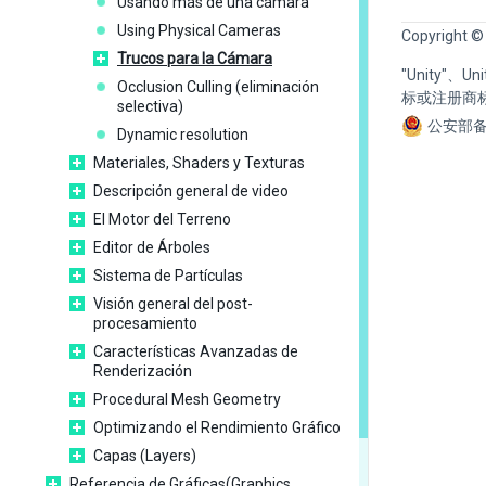
Usando más de una cámara
Using Physical Cameras
Copyright ©
Trucos para la Cámara
"Unity"、
Occlusion Culling (eliminación
标或注册商
selectiva)
公安部备
Dynamic resolution
Materiales, Shaders y Texturas
Descripción general de video
El Motor del Terreno
Editor de Árboles
Sistema de Partículas
Visión general del post-
procesamiento
Características Avanzadas de
Renderización
Procedural Mesh Geometry
Optimizando el Rendimiento Gráfico
Capas (Layers)
Referencia de Gráficas(Graphics