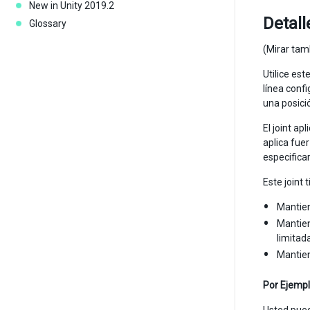
New in Unity 2019.2
Detall
Glossary
(Mirar ta
Utilice est
línea conf
una posici
El joint a
aplica fuer
especificar
Este joint 
Mantien
Mantien
limitad
Mantien
Por Ejempl