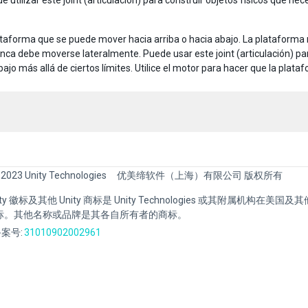
 utilizar este joint (articulación) para construir objetos físicos que n
taforma que se puede mover hacia arriba o hacia abajo. La plataforma 
nca debe moverse lateralmente. Puede usar este joint (articulación) p
bajo más allá de ciertos límites. Utilice el motor para hacer que la plat
 2023 Unity Technologies
优美缔软件（上海）有限公司 版权所有
Unity 徽标及其他 Unity 商标是 Unity Technologies 或其附属机构在美
标。其他名称或品牌是其各自所有者的商标。
案号:
31010902002961