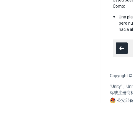
Usted puede
Como:
Una pla
pero nu
hacia a
Copyright ©
"Unity"、
标或注册商
公安部备