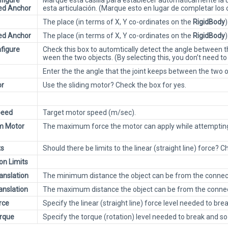
figure
Marque esta casilla para establecer automáticamente la ub
ed Anchor
esta articulación. (Marque esto en lugar de completar lo
The place (in terms of X, Y co-ordinates on the
RigidBody
ed Anchor
The place (in terms of X, Y co-ordinates on the
RigidBody
figure
Check this box to automtically detect the angle between th
ween the two objects. (By selecting this, you don’t need to
Enter the the angle that the joint keeps between the two o
or
Use the sliding motor? Check the box for yes.
peed
Target motor speed (m/sec).
 Motor
The maximum force the motor can apply while attempting 
ts
Should there be limits to the linear (straight line) force? C
on Limits
anslation
The minimum distance the object can be from the connec
anslation
The maximum distance the object can be from the connec
rce
Specify the linear (straight line) force level needed to bre
rque
Specify the torque (rotation) level needed to break and so 