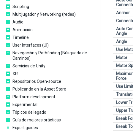
Auto Con
Connect
Scripting
Anchor
Multijugador y Networking (redes)
Connect
Audio
Auto Con
Animación
Angle
Timeline
Angle
User interfaces (UI)
Use Mot
Navegación y Pathfinding (Búsqueda de
Motor
Caminos)
Motor S
Servicios de Unity
XR
Maximum
Force
Repositorios Open-source
Use Limi
Publicando en la Asset Store
Translati
Platform development
Lower Tr
Experimental
Upper Tr
Tópicos de legado
Break Fo
Guía de mejores prácticas
Break To
Expert guides