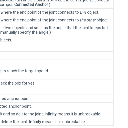
icación del anclaje para el otro objeto con el que se conecta
s campos
Connected Anchor
.)
) where the end point of the joint connects to
this
object.
) where the end point of the joint connects to
the other
object.
e two objects and set it as the angle that the joint keeps bet
 manually specify the angle.)
bjects.
to reach the target speed.
heck the box for yes.
ted anchor point.
ted anchor point.
ak and so delete the joint.
Infinity
means it is unbreakable.
delete the joint.
Infinity
means it is unbreakable.