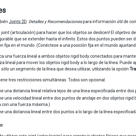
es
mbién
Joints 2D
:
Detalles y Recomendaciones
para información útil de con
e joint (articulación) para hacer que los objetos se deslicen! El objetivo
igurable que se extender hasta el infinito. Estos dos puntos pueden se
ón fija en el mundo. (Conéctese a una posición fija en el mundo ajustan
plica una fuerza lineal a ambos objetos rigid body conectados para mante
za lineal para mover los objetos rigid body a lo largo de la línea. Puede
 sólo un segmento de la línea que desea utilizar, utilizando la opción
Tra
tiene tres restricciones simultáneas. Todos son opcional:
e una distancia lineal relativa lejos de una línea especificada entre dos 
e una velocidad lineal entre dos puntos de anclaje en dos objetos rigid b
a con una fuerza máxima.)
e una distancia lineal entre dos puntos a lo largo de la línea especificad
o: