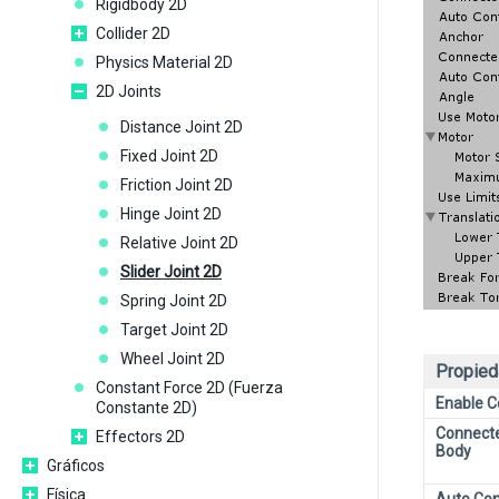
Rigidbody 2D
Collider 2D
Physics Material 2D
2D Joints
Distance Joint 2D
Fixed Joint 2D
Friction Joint 2D
Hinge Joint 2D
Relative Joint 2D
Slider Joint 2D
Spring Joint 2D
Target Joint 2D
Wheel Joint 2D
Propied
Constant Force 2D (Fuerza
Enable Co
Constante 2D)
Connecte
Effectors 2D
Body
Gráficos
Física