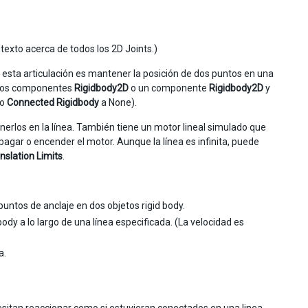
texto acerca de todos los 2D Joints.)
 de esta articulación es mantener la posición de dos puntos en una
r dos componentes
Rigidbody2D
o un componente
Rigidbody2D
y
do
Connected Rigidbody
a None).
nerlos en la línea. También tiene un motor lineal simulado que
 apagar o encender el motor. Aunque la línea es infinita, puede
nslation Limits
.
puntos de anclaje en dos objetos rigid body.
ody a lo largo de una línea especificada. (La velocidad es
a.