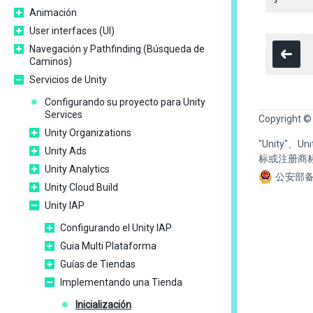
Animación
User interfaces (UI)
Navegación y Pathfinding (Búsqueda de
Caminos)
Servicios de Unity
Configurando su proyecto para Unity
Services
Copyright ©
Unity Organizations
"Unity"、
Unity Ads
标或注册商
Unity Analytics
公安部备
Unity Cloud Build
Unity IAP
Configurando el Unity IAP
Guia Multi Plataforma
Guías de Tiendas
Implementando una Tienda
Inicialización