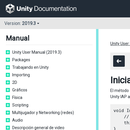
Version:
2019.3
Manual
Unity User
Unity User Manual (2019.3)
Packages
Trabajando en Unity
Importing
Inici
2D
Gráficos
El método 
Unity IAP 
Física
Scripting
void I
Multijugador y Networking (redes)
    //
Audio
    th
Descripción general de video