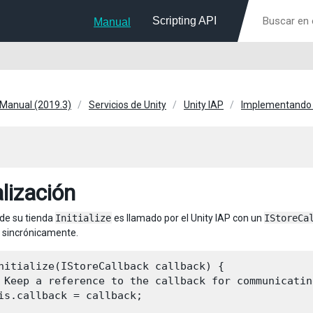
Scripting API
Manual
 Manual (2019.3)
Servicios de Unity
Unity IAP
Implementando 
alización
de su tienda
Initialize
es llamado por el Unity IAP con un
IStoreCa
a sincrónicamente.
nitialize(IStoreCallback callback) {

 Keep a reference to the callback for communicatin
is.callback = callback;
