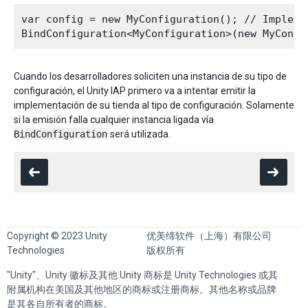
var config = new MyConfiguration(); // Implemen
Cuando los desarrolladores soliciten una instancia de su tipo de
configuración, el Unity IAP primero va a intentar emitir la
implementación de su tienda al tipo de configuración. Solamente
si la emisión falla cualquier instancia ligada vía
BindConfiguration
será utilizada.
Copyright © 2023 Unity
优美缔软件（上海）有限公司
Technologies
版权所有
"Unity"、Unity 徽标及其他 Unity 商标是 Unity Technologies 或其
附属机构在美国及其他地区的商标或注册商标。其他名称或品牌
是其各自所有者的商标。