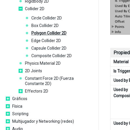
Rigidbody 2D
Collider 2D
Circle Collider 2D
Box Collider 2D
Polygon Collider 2D
Edge Collider 2D
Capsule Collider 2D
Propied
Composite Collider 2D
Material
Physics Material 2D
2D Joints
Is Trigge
Constant Force 2D (Fuerza
Used by 
Constante 2D)
Used by
Effectors 2D
Composi
Gráficos
Física
Scripting
Multijugador y Networking (redes)
Used by C
Audio