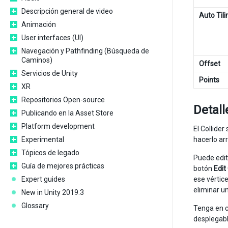
Descripción general de video
Auto Tili
Animación
User interfaces (UI)
Navegación y Pathfinding (Búsqueda de
Caminos)
Offset
Servicios de Unity
Points
XR
Repositorios Open-source
Detall
Publicando en la Asset Store
Platform development
El Collide
Experimental
hacerlo ar
Tópicos de legado
Puede edit
Guía de mejores prácticas
botón
Edit
Expert guides
ese vértic
eliminar un
New in Unity 2019.3
Glossary
Tenga en c
desplegabl