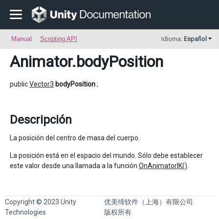
Manual
Scripting API
Idioma:
Español
Animator
.bodyPosition
public
Vector3
bodyPosition
;
Descripción
La posición del centro de masa del cuerpo.
La posición está en el espacio del mundo. Sólo debe establecer
este valor desde una llamada a la función
OnAnimatorIK()
.
Copyright © 2023 Unity
优美缔软件（上海）有限公司
Technologies
版权所有