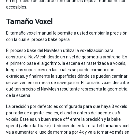
en el proceso de construcción dónde las tejas alrededor no son
accesibles.
Tamaño Voxel
El tamaño voxel manual le permite a usted cambiar la precisión
con la cual el proceso bake opera.
El proceso bake del NavMesh utiliza la voxelización para
construir el NavMesh desde un nivel de geometría arbitrario. En
el primero pase el algoritmo, la escena es rasterizada a voxels,
luego las superficies en las cuales se puede caminar son
extraídas, y finalmente la superficies dónde se pueden caminar
se vuelven en un mesh de navegación. El tamaño voxel describe
qué tan preciso el NavMesh resultante representa la geometría
de la escena.
La precisión por defecto es configurada para que haya 3 voxels
por radio de agente, eso es, el ancho entero del agente es 6
voxels. Este es un buen trade off entre la precisión y la bake
speed (velocidad bake). Reduciendo en la mitad el tamaño voxel
va a aumentar el uso de memoria por 4x y va a tomar 4x más en