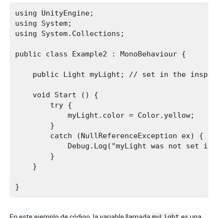
using UnityEngine;

using System;

using System.Collections;

public class Example2 : MonoBehaviour {

    public Light myLight; // set in the inspect
    void Start () {

        try {

            myLight.color = Color.yellow;

        }       

        catch (NullReferenceException ex) {

            Debug.Log("myLight was not set in t
        }

    }

En este ejemplo de código, la variable llamada
myLight
es una