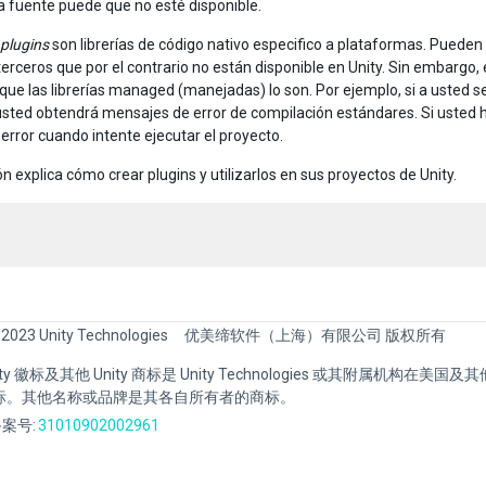
a fuente puede que no esté disponible.
 plugins
son librerías de código nativo especifico a plataformas. Pueden
terceros que por el contrario no están disponible en Unity. Sin embargo, 
que las librerías managed (manejadas) lo son. Por ejemplo, si a usted s
usted obtendrá mensajes de error de compilación estándares. Si usted h
 error cuando intente ejecutar el proyecto.
n explica cómo crear plugins y utilizarlos en sus proyectos de Unity.
 2023 Unity Technologies
优美缔软件（上海）有限公司 版权所有
Unity 徽标及其他 Unity 商标是 Unity Technologies 或其附属机构在美
标。其他名称或品牌是其各自所有者的商标。
案号:
31010902002961