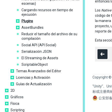
entonces l
escenas)
Cargando recursos en tiempo de
Los
Native
ejecución
código de 
la manera 
Plugins
proyecto, 
AssetBundles
reporte de
Reducir el tamaño del archivo de su
compilación
Esta secció
Social API (API Social)
Serialización JSON
El Streaming de Assets
ScriptableObject
Temas Avanzados del Editor
Copyright ©
Licencias y Activación
Guías de Actualización
"Unity"、
2D
标或注册商
Gráficos
公安部备
Física
Scripting