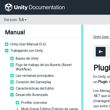
Version:
5.6
Manual
Unity User
Unity User Manual (5.6)
Trabajando con Unity
Bases de Unity
Flujo de trabajo de los Assets (Asset
Plug
Workflow)
Las ventanas principales
En Unity, 
un
Plugin
.
Creación del Gameplay
Características del Editor
Los
Manage
Desarrollo Avanzado
.NET que s
(managed) 
Profiler overview
uso entre 
Multi Scene Editing (Edición de varias