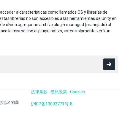
 acceder a características como llamados OS y librerías de
estas librerías no son accesibles a las herramientas de Unity en
e le olvida agregar un archivo plugin managed (manejado) al
ace lo mismo con el plugin nativo, usted solamente verá un
法律条款
隐私政策
Cookies
国及其他地区的商
沪ICP备13002771号-8