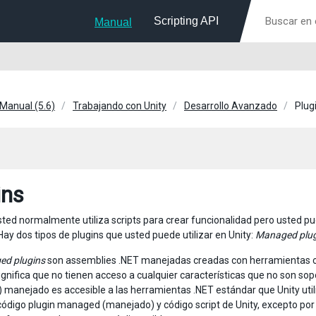
Scripting API
Manual
 Manual (5.6)
Trabajando con Unity
Desarrollo Avanzado
Plug
ins
usted normalmente utiliza scripts para crear funcionalidad pero usted p
 Hay dos tipos de plugins que usted puede utilizar en Unity:
Managed plug
d plugins
son assemblies .NET manejadas creadas con herramientas c
ignifica que no tienen acceso a cualquier características que no son sopo
manejado es accesible a las herramientas .NET estándar que Unity utiliz
código plugin managed (manejado) y código script de Unity, excepto por 