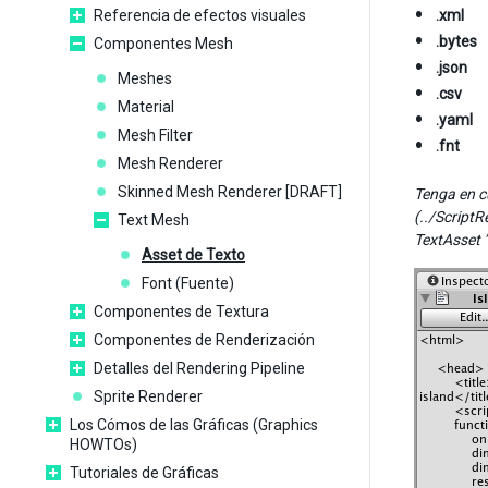
Referencia de efectos visuales
.xml
.bytes
Componentes Mesh
.json
Meshes
.csv
Material
.yaml
Mesh Filter
.fnt
Mesh Renderer
Skinned Mesh Renderer [DRAFT]
Tenga en c
(../ScriptR
Text Mesh
TextAsset ”f
Asset de Texto
Font (Fuente)
Componentes de Textura
Componentes de Renderización
Detalles del Rendering Pipeline
Sprite Renderer
Los Cómos de las Gráficas (Graphics
HOWTOs)
Tutoriales de Gráficas