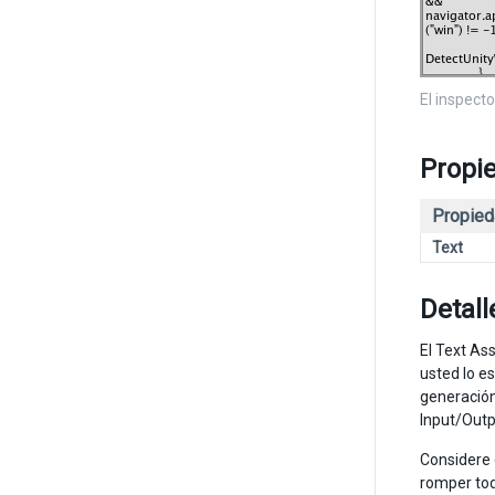
El inspecto
Propi
Propied
Text
Detall
El Text As
usted lo es
generación
Input/Outpu
Considere 
romper tod