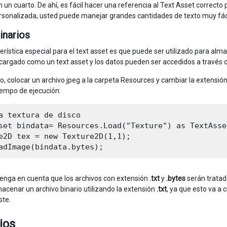
n un cuarto. De ahí, es fácil hacer una referencia al Text Asset correcto
rsonalizada, usted puede manejar grandes cantidades de texto muy fáci
inarios
erística especial para el text asset es que puede ser utilizado para alma
cargado como un text asset y los datos pueden ser accedidos a través 
o, colocar un archivo jpeg a la carpeta Resources y cambiar la extensió
iempo de ejecución:
a textura de disco

set bindata= Resources.Load("Texture") as TextAsset
e2D tex = new Texture2D(1,1);

tenga en cuenta que los archivos con extensión
.txt
y
.bytes
serán tratad
macenar un archivo binario utilizando la extensión
.txt
, ya que esto va a
ste.
jos