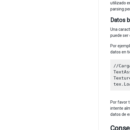
utilizado e
parsing pe
Datos b
Una caract
puede ser 
Por ejempl
datos en t
//Carg
TextAs
Textur
Por favor 
intente al
datos de e
Conse