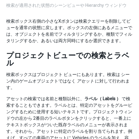
検索が適用された状態のシーンビューや Hierarchy ウィンドウ
検索ボックス右側の小さなXボタンは検索クエリーを削除してビ
ューを通常の状態に戻します。ボックスの左側にあるメニューで
は、オブジェクトを名前でフィルタリングするか、種類でフィル
タリングするか、あるいは両方同時にするか選択できます。
プロジェクトビューでの検索とラベ
ル
検索ボックスはプロジェクト ビューにもあります。検索は シー
ン内のゲームオブジェクトではなく
アセット
に対して行われま
す。
アセットの検索では名前と種類以外に、
ラベル（ Labels ）
で検
索することもできます。ラベルとは、特定のアセットをグルーピ
ングするために使用する短いテキストです。プロジェクトウィン
ドウの左から 2番目のラベルボタンをクリックすると、一番上に
テキストボックスがついた既存ラベルのメニューが表示されま
す。それから、アセットに特定のラベルを割り当てられます。例
えば、すべての車両のアセットに Vehicles のラベルを加え、容