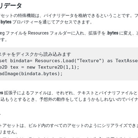
リデータ
アセットの特殊機能は、バイナリデータを格納できるということです。
、
bytes
プロパティーを通じてアクセスできます。
eg ファイルを Resources フォルダーに入れ、拡張子を
.bytes
に変え、
です。
スチャをディスクから読み込みます

set bindata= Resources.Load("Texture") as TextAsset
e2D tex = new Texture2D(1,1);

es
拡張子によるファイルは、それぞれ、テキストとバイナリファイルと
み込もうとするとき、予想外の動作をしてしまうかもしれないのでバイ
ト
トアセットは、ビルド内のすべてのアセットのようにシリアライズでき
りません。