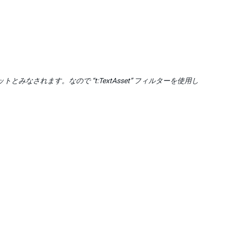
みなされます。なので “t:TextAsset” フィルターを使用し