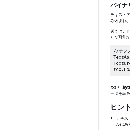
バイナ
テキスト
み込まれ
例えば、jp
とが可能
//テク
TextAs
Textur
.txt
と
.byt
ータを読
ヒン
テキス
ルはあ