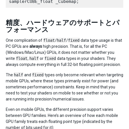
精度、ハードウェアのサポートとパ
フォーマンス
One complication of
float
/
half
/
fixed
data type usage is that
PC GPUs are
always
high precision. That is, for all the PC
(Windows/Mac/Linux) GPUs, it does not matter whether you
write
float
,
half
or
fixed
data types in your shaders. They
always compute everything in full 32-bit floating point precision.
The
half
and
fixed
types only become relevant when targeting
mobile GPUs, where these types primarily exist for power (and
sometimes performance) constraints. Keep in mind that you
need to test your shaders on mobile to see whether or not you
are running into precision/numerical issues.
Even on mobile GPUs, the different precision support varies
between GPU families. Here’s an overview of how each mobile
GPU family treats each floating point type (indicated by the
number of bits used for it):