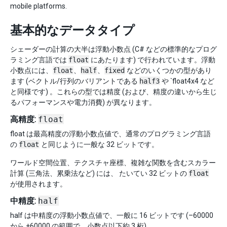
mobile platforms.
基本的なデータタイプ
シェーダーの計算の大半は浮動小数点 (C# などの標準的なプログ
ラミング言語では
float
にあたります) で行われています。浮動
小数点には、
float
、
half
、
fixed
などのいくつかの型があり
ます (ベクトル/行列のバリアントである
half3
や `float4x4 など
と同様です) 。これらの型では精度 (および、精度の違いから生じ
るパフォーマンスや電力消費) が異なります。
高精度:
float
float は最高精度の浮動小数点値で、通常のプログラミング言語
の
float
と同じように一般な 32 ビットです。
ワールド空間位置、テクスチャ座標、複雑な関数を含むスカラー
計算 (三角法、累乗法など) には、 たいてい 32 ビットの
float
が使用されます。
中精度:
half
half は中精度の浮動小数点値で、一般に 16 ビットです (–60000
から +60000 の範囲で、小数点以下約 3 桁)。