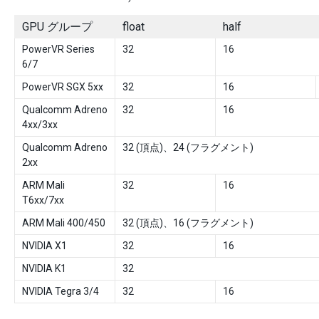
GPU グループ
float
half
PowerVR Series
32
16
6/7
PowerVR SGX 5xx
32
16
Qualcomm Adreno
32
16
4xx/3xx
Qualcomm Adreno
32 (頂点)、24 (フラグメント)
2xx
ARM Mali
32
16
T6xx/7xx
ARM Mali 400/450
32 (頂点)、16 (フラグメント)
NVIDIA X1
32
16
NVIDIA K1
32
NVIDIA Tegra 3/4
32
16