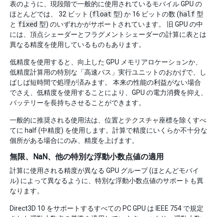
表のように、現段階で一般的に使用されているモバイル GPU の
ほとんどでは、 32 ビット (
float
型) か 16 ビットの数 (
half
型
と
fixed
型) のいずれかがサポートされています。 旧 GPU の中
には、頂点シェーダーとフラグメントシェーダーの計算に表とは
異なる精度を使用しているものもあります。
低精度を使用すると、向上した GPU メモリアロケーションか、
低精度計算用の特別な「高速パス」実行ユニットのおかげで、し
ばしば短時間で処理が済みます。 本来の性能の利益がない場合
でさえ、低精度を使用することにより、GPU の電力消費を抑え、
バッテリーを長持ちさせることができます。
一般的に推奨される使用法は、位置とテクスチャ座標を除くすべ
てに half (中精度) を使用します。計算で精度にいくらか不十分な
個所がある場合にのみ、精度を上げます。
無限、NaN、他の特別な浮動小数点値の適用
計算に使用される精度が異なる GPU グループ (ほとんどモバイ
ル) によって異なるように、特別な浮動小数点値のサポートも異
なります。
Direct3D 10 をサポートするすべての PC GPU は IEEE 754 で規定