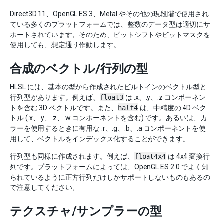
Direct3D 11、OpenGL ES 3、Metal やその他の現段階で使用され
ている多くのプラットフォームでは、整数のデータ型は適切にサ
ポートされています。そのため、ビットシフトやビットマスクを
使用しても、想定通り作動します。
合成のベクトル/行列の型
HLSL には、基本の型から作成されたビルトインのベクトル型と
行列型があります。例えば、
float3
は .x、.y、.z コンポーネン
トを含む 3D ベクトルです。また、
half4
は、中精度の 4D ベク
トル (.x、.y、.z、.w コンポーネントを含む) です。あるいは、カ
ラーを使用するときに有用な .r、.g、.b、.a コンポーネントを使
用して、ベクトルをインデックス化することができます。
行列型も同様に作成されます。例えば、
float4x4
は 4x4 変換行
列です。プラットフォームによっては、OpenGL ES 2.0 でよく知
られているように正方行列だけしかサポートしないものもあるの
で注意してください。
テクスチャ/サンプラーの型