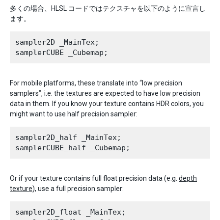
多くの場合、HLSL コードではテクスチャを以下のように宣言し
ます。
sampler2D _MainTex;

For mobile platforms, these translate into “low precision
samplers”, i.e. the textures are expected to have low precision
data in them. If you know your texture contains HDR colors, you
might want to use half precision sampler:
sampler2D_half _MainTex;

Or if your texture contains full float precision data (e.g.
depth
texture
), use a full precision sampler:
sampler2D_float _MainTex;
