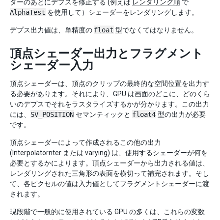
ダーのあとにデプスを修正する (例えば
レンダリング順
で
AlphaTest
を使用して）シェーダーをレンダリングします。
デプス出力値は、単精度の
float
型でなくてはなりません。
頂点シェーダー出力とフラグメント
シェーダー入力
頂点シェーダーは、頂点のクリップの最終的な空間位置を出力す
る必要があります。それにより、GPU は画面のどこに、どのくら
いのデプスでそれをラスタライズするかが分かります。この出力
には、
SV_POSITION
セマンティックと
float4
型の出力が必要
です。
頂点シェーダーによって作成されるこの他の出力
(Interpolatornter または varying) は、使用するシェーダーが何を
必要とするかによります。頂点シェーダーから出力される値は、
レンダリングされた三角形の表面を横切って補完されます。そし
て、各ピクセルの値は入力値としてフラグメントシェーダーに渡
されます。
現段階で一般的に使用されている GPU の多くは、これらの変数