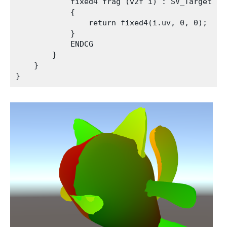
            fixed4 frag (v2f i) : SV_Target

            {

                return fixed4(i.uv, 0, 0);

            }

            ENDCG

        }

    }
