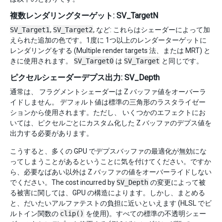
複数レンダリングターゲット: SV_TargetN
SV_Target1
,
SV_Target2
, など: これらはシェーダーによって加
えられた追加の色です。1度に 1つ以上のレンダーターゲットに
レンダリングをする (Multiple render targets 法、または MRT) と
きに使用されます。
SV_Target0
は
SV_Target
と同じです。
ピクセルシェーダーデプス出力: SV_Depth
通常は、 フラグメントシェーダーは Z バッファ値をオーバーラ
イドしません。 デフォルト値は標準の三角形のラスタライゼー
ションから使用されます。ただし、 いくつかのエフェクトにお
いては、ピクセルごとにカスタム化した Z バッファのデプス値を
出力する必要があります。
こうすると、多くの GPU でデプスバッファの最適化が無効にな
ってしまうことがあるということに気を付けてください。ですか
ら、必要なばあい以外は Z バッファの値をオーバーライドしない
でください。The cost incurred by
SV_Depth
の変更によって被
る被害に関しては、GPU の構造によります。しかし、まとめる
と、だいたいアルファテストの負担に近いといえます (HLSL でビ
ルトイン関数の
clip()
を使用)。すべての標準の不透明シェー