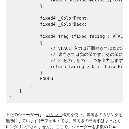
                return UnityObjectToClipPos(ver
            }

            fixed4 _ColorFront;

            fixed4 _ColorBack;

            fixed4 frag (fixed facing : VFACE) 
            {

                // VFACE 入力は正面向きでは負の値、
                // 裏向きでは負の値です。その値によっ
                // 2 色のうちの 1 つを出力します。

                return facing > 0 ? _ColorFront
            }

            ENDCG

        }

    }

上記のシェーダーは、
カリング
構文を使い、裏向きのカリングを
無効にしています (デフォルトでは、裏向きの三角形はまったく
レンダリングされません)。ここで、シェーダーを多数の Quad