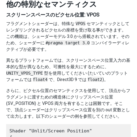
他の特別なセマンティクス
スクリーンスペースのピクセル位置: VPOS
フラグメントシェーダーは、特殊な
VPOS
セマンティックとして
レンダリングされるピクセルの座標を受け取る事ができます。
この機能は、シェーダーモデル 3.0 から搭載されています。その
ため、シェーダーに
#pragma target 3.0
コンパイラーディレ
クティブが必要です。
異なるプラットフォームでは、スクリーンスペース位置入力の基
本的な型が異なるため、可搬性を最大にするために、
UNITY_VPOS_TYPE
型を使用してください (たいていのプラット
フォームでは
float4
で、Direct3D 9 では
float2
)。
さらに、ピクセル位置のセマンティクスを使用して、頂点からフ
ラグメントに渡すための構造体にクリップスペース位置
(SV_POSITION) と VPOS 両方を有することは困難です。そこ
で、頂点シェーダーはクリップスペース位置を別の out 変数とし
て出力します。以下のシェーダーの例を参照してください。
Shader "Unlit/Screen Position"
