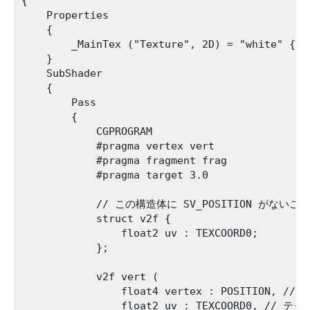
{

    Properties

    {

        _MainTex ("Texture", 2D) = "white" {}

    }

    SubShader

    {

        Pass

        {

            CGPROGRAM

            #pragma vertex vert

            #pragma fragment frag

            #pragma target 3.0

            // この構造体に SV_POSITION がないこ
            struct v2f {

                float2 uv : TEXCOORD0;

            };

            v2f vert (

                float4 vertex : POSITION, /
                float2 uv : TEXCOORD0, //