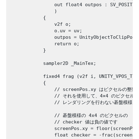
                out float4 outpos : SV_PO
                )

            {

                v2f o;

                o.uv = uv;

                outpos = UnityObjectToClipPos(v
                return o;

            }

            sampler2D _MainTex;

            fixed4 frag (v2f i, UNITY_VPOS_TYP
            {

                // screenPos.xy はピクセルの
                // それを使用して、4×4 のピクセルの

                // レンダリングを行わない碁盤模様を
                // 碁盤模様の 4x4 のピクセルの

                // checker 値は負の値です

                screenPos.xy = floor(screenPos.
                float checker = -frac(screenPos