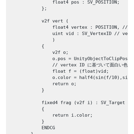
                float4 pos : SV_POSITION;

            };

            v2f vert (

                float4 vertex : POSITION, /
                uint vid : SV_VertexID // v
                )

            {

                v2f o;

                o.pos = UnityObjectToClipPos(ve
                // vertex ID に基づいて面白い色
                float f = (float)vid;

                o.color = half4(sin(f/10),sin(
                return o;

            }

            fixed4 frag (v2f i) : SV_Target

            {

                return i.color;

            }

            ENDCG
