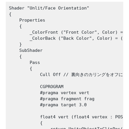
Shader "Unlit/Face Orientation"

{

    Properties

    {

        _ColorFront ("Front Color", Color) = (1
        _ColorBack ("Back Color", Color) = (0.7
    }

    SubShader

    {

        Pass

        {

            Cull Off // 裏向きのカリングをオフにし
            CGPROGRAM

            #pragma vertex vert

            #pragma fragment frag

            #pragma target 3.0

            float4 vert (float4 vertex : POSITI
            {
