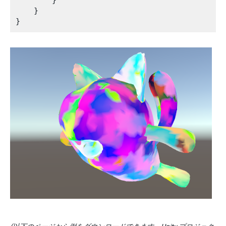
        }

    }
