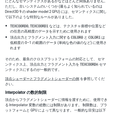
にどんなセマンティクスがあるかなどほとんど関係ありません。
ただし、古いシステムのいくつか (最もよく知られているのは
Direct3D 9 の shader model 2 GPU) には、セマンティクスに関し
て以下のような特別なルールがありました。
TEXCOORD0
,
TEXCOORD1
などは、テクスチャ座標や位置など
の任意の高精度のデータを示すために使用されます
頂点出力とフラグメント入力に関する
COLOR0
と
COLOR1
は
低精度の 0–1 の範囲のデータ (単純な色の値のなど) に使用さ
れます
そのため、最良のクロスプラットフォームの対応として、 セマ
ンティクス上、頂点出力とフラグメント入力を
TEXCOORDn
セマ
ンティクスにするのが一般的です。
頂点シェーダーとフラグメントシェーダーの例
を参照してくだ
さい。
Interpolator の数的制限
頂点からフラグメントシェーダーに情報を渡すために、使用でき
る Interpolator 変数の総数には制限があります。 制限数は、プラ
ットフォームと GPU によって異なります。 一般的な目安は以下