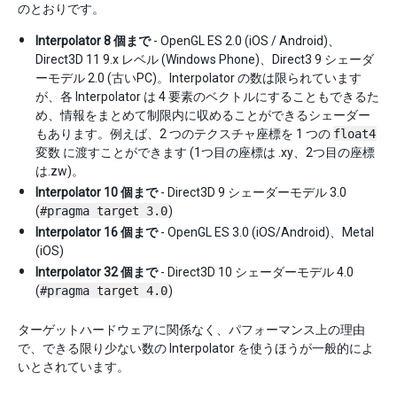
のとおりです。
Interpolator 8 個まで
- OpenGL ES 2.0 (iOS / Android)、
Direct3D 11 9.x レベル (Windows Phone)、Direct3 9 シェーダ
ーモデル 2.0 (古いPC)。Interpolator の数は限られています
が、各 Interpolator は 4 要素のベクトルにすることもできるた
め、情報をまとめて制限内に収めることができるシェーダー
もあります。例えば、2 つのテクスチャ座標を 1 つの
float4
変数 に渡すことができます (1つ目の座標は .xy、2つ目の座標
は.zw)。
Interpolator 10 個まで
- Direct3D 9 シェーダーモデル 3.0
(
#pragma target 3.0
)
Interpolator 16 個まで
- OpenGL ES 3.0 (iOS/Android)、Metal
(iOS)
Interpolator 32 個まで
- Direct3D 10 シェーダーモデル 4.0
(
#pragma target 4.0
)
ターゲットハードウェアに関係なく、パフォーマンス上の理由
で、できる限り少ない数の Interpolator を使うほうが一般的によ
いとされています。