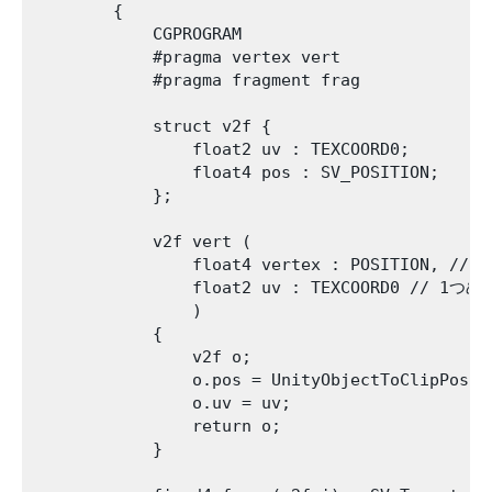
        {

            CGPROGRAM

            #pragma vertex vert

            #pragma fragment frag

            struct v2f {

                float2 uv : TEXCOORD0;

                float4 pos : SV_POSITION;

            };

            v2f vert (

                float4 vertex : POSITION, /
                float2 uv : TEXCOORD0 //
                )

            {

                v2f o;

                o.pos = UnityObjectToClipPos(ve
                o.uv = uv;

                return o;

            }
