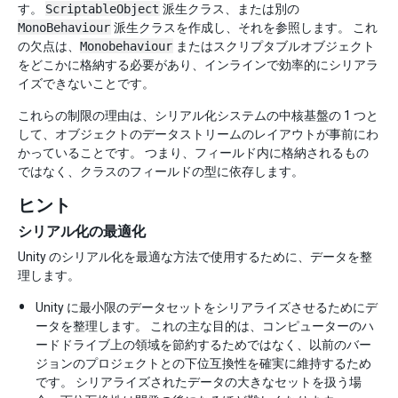
す。
ScriptableObject
派生クラス、または別の
MonoBehaviour
派生クラスを作成し、それを参照します。 これ
の欠点は、
Monobehaviour
またはスクリプタブルオブジェクト
をどこかに格納する必要があり、インラインで効率的にシリアラ
イズできないことです。
これらの制限の理由は、シリアル化システムの中核基盤の 1 つと
して、オブジェクトのデータストリームのレイアウトが事前にわ
かっていることです。 つまり、フィールド内に格納されるもの
ではなく、クラスのフィールドの型に依存します。
ヒント
シリアル化の最適化
Unity のシリアル化を最適な方法で使用するために、データを整
理します。
Unity に最小限のデータセットをシリアライズさせるためにデ
ータを整理します。 これの主な目的は、コンピューターのハ
ードドライブ上の領域を節約するためではなく、以前のバー
ジョンのプロジェクトとの下位互換性を確実に維持するため
です。 シリアライズされたデータの大きなセットを扱う場