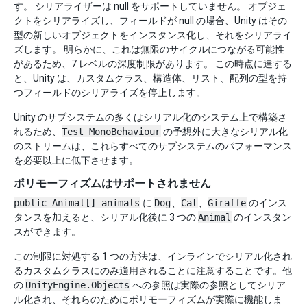
す。 シリアライザーは null をサポートしていません。 オブジェ
クトをシリアライズし、フィールドが null の場合、Unity はその
型の新しいオブジェクトをインスタンス化し、それをシリアライ
ズします。 明らかに、これは無限のサイクルにつながる可能性
があるため、7 レベルの深度制限があります。 この時点に達する
と、Unity は、カスタムクラス、構造体、リスト、配列の型を持
つフィールドのシリアライズを停止します。
Unity のサブシステムの多くはシリアル化のシステム上で構築さ
れるため、
Test MonoBehaviour
の予想外に大きなシリアル化
のストリームは、これらすべてのサブシステムのパフォーマンス
を必要以上に低下させます。
ポリモーフィズムはサポートされません
public Animal[] animals
に
Dog
、
Cat
、
Giraffe
のインス
タンスを加えると、シリアル化後に 3 つの
Animal
のインスタン
スができます。
この制限に対処する 1 つの方法は、インラインでシリアル化され
るカスタムクラスにのみ適用されることに注意することです。他
の
UnityEngine.Objects
への参照は実際の参照としてシリア
ル化され、それらのためにポリモーフィズムが実際に機能しま