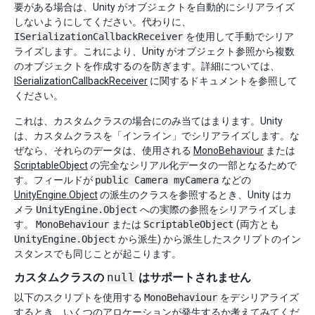
要がある場合は、Unity がオブジェクトを自動的にシリアライズ
しないようにしてください。代わりに、
ISerializationCallbackReceiver
を使用して手動でシリア
ライズします。これにより、Unity がオブジェクト参照から複数
のオブジェクトを作成するのを防ぎます。詳細については、
ISerializationCallbackReceiver
に関するドキュメントを参照して
ください。
これは、カスタムクラスの場合にのみ当てはまります。Unity
は、カスタムクラスを「インライン」でシリアライズします。な
ぜなら、それらのデータは、使用される
MonoBehaviour
または
ScriptableObject
の完全なシリアル化データの一部となるためで
す。フィールドが
public Camera myCamera
などの
UnityEngine.Object
の派生のクラスを参照するとき、Unity はカ
メラ
UnityEngine.Object
への実際の参照をシリアライズしま
す。
MonoBehaviour
または
ScriptableObject
(両方とも
UnityEngine.Object
から派生) から派生したスクリプトのイン
スタンスでも同じことが起こります。
カスタムクラスの
null
はサポートされません
以下のスクリプトを使用する
MonoBehaviour
をデシリアライズ
するとき、いくつのアロケーションが発生するか考えてみてくだ