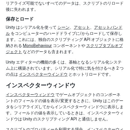
リアライズ可能でないすべてのデータは、スクリプトのリロード
後に失われます。
保存とロード
Unity はシリアル化を使って
シーン
、
アセット
、
アセットバンド
ル
をコンピューターのハードドライブに/からロードして保存し
ます。これには、独自のスクリプティング API オブジェクトに格
納される
MonoBehaviour
コンポーネントや
スクリプタブルオブ
ジェクト
などのデータも含まれます。
Unity エディターの機能の多くは、基軸となるシリアル化システ
ム上に構築されています。シリアル化で特に気を付けるべき 2 つ
の点は
インスペクターウインドウ
とホットリロードです。
インスペクターウィンドウ
インスペクターウィンドウ
でゲームオブジェクトのコンポーネ
ントのフィールドの値を表示/変更するときに、Unity はこのデー
タをシリアライズしてからインスペクターウィンドウに表示しま
す。フィールドの値を表示しているときは、インスペクターウィ
ンドウは Unity のスクリプティング API と通信しません。
スクリプトのプロパティーを利用する場合、インスペクターウィ