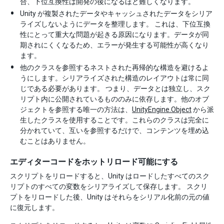
合、下位互換性は開発の後になるほど難しくなります。
Unity が複製されたデータやキャッシュされたデータをシリア
ライズしないようにデータを整理します。 これは、下位互換
性にとって重大な問題が起きる原因になります。データが同
期されにくくなるため、エラーが発生する可能性が高くなり
ます。
他のクラスを参照するネストされた再帰的な構造を避けるよ
うにします。シリアライズされた構造のレイアウトは常に同
じである必要があります。 つまり、データとは独立し、スク
リプト内に公開されているもののみに依存します。他のオブ
ジェクトを参照する唯一の方法は、
UnityEngine.Object
から派
生したクラスを使用することです。これらのクラスは完全に
分かれていて、互いを参照するだけで、コンテンツを埋め込
むことはありません。
エディターコードをホットリロード可能にする
スクリプトをリロードすると、Unity はロードしたすべてのスク
リプトのすべての変数をシリアライズして保存します。 スクリ
プトをリロードした後、Unity はそれらをシリアル化前の元の値
に復元します。