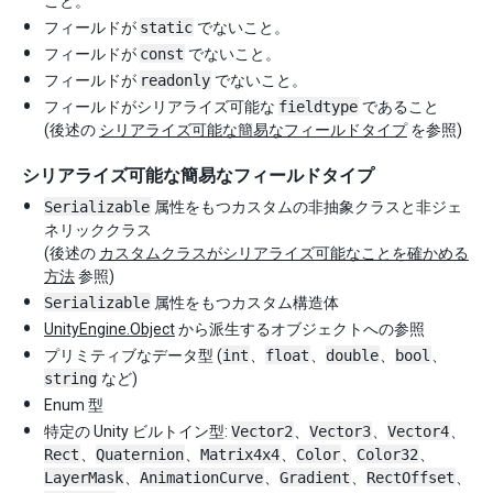
こと。
フィールドが
static
でないこと。
フィールドが
const
でないこと。
フィールドが
readonly
でないこと。
フィールドがシリアライズ可能な
fieldtype
であること
(後述の
シリアライズ可能な簡易なフィールドタイプ
を参照)
シリアライズ可能な簡易なフィールドタイプ
Serializable
属性をもつカスタムの非抽象クラスと非ジェ
ネリッククラス
(後述の
カスタムクラスがシリアライズ可能なことを確かめる
方法
参照)
Serializable
属性をもつカスタム構造体
UnityEngine.Object
から派生するオブジェクトへの参照
プリミティブなデータ型 (
int
、
float
、
double
、
bool
、
string
など)
Enum 型
特定の Unity ビルトイン型:
Vector2
、
Vector3
、
Vector4
、
Rect
、
Quaternion
、
Matrix4x4
、
Color
、
Color32
、
LayerMask
、
AnimationCurve
、
Gradient
、
RectOffset
、