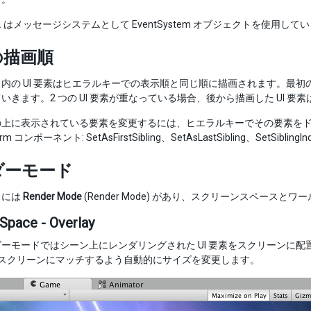
ス
はメッセージシステムとして EventSystem オブジェクトを使用して
の描画順
内の UI 要素はヒエラルキーでの表示順と同じ順に描画されます。最
いきます。2 つの UI 要素が重なっている場合、後から描画した UI 要
の上に表示されている要素を変更するには、ヒエラルキーでその要素を
form コンポーネント: SetAsFirstSibling、SetAsLastSibling、S
ダーモード
スには
Render Mode
(Render Mode) があり、スクリーンスペー
Space - Overlay
ーモードではシーン上にレンダリングされた UI 要素をスクリーンに
s はスクリーンにマッチするよう自動的にサイズを変更します。