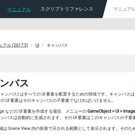
スクリプトリファレンス
マニュアル
ュアル (2017.3)
UI
キャンバス
ンバス
キャンバス) はすべての UI 要素を配置するための領域です。キャンバスは
の UI 要素はそのキャンバスの子要素でなければいけません。
age などの UI 要素を作成する場合、メニューの
GameObject > UI > Imag
ンバスは自動的に生成されます。その UI 要素はこのキャンバスの子
 領域は Scene View 内の矩形で示される範囲として表示されます。そのた
す。