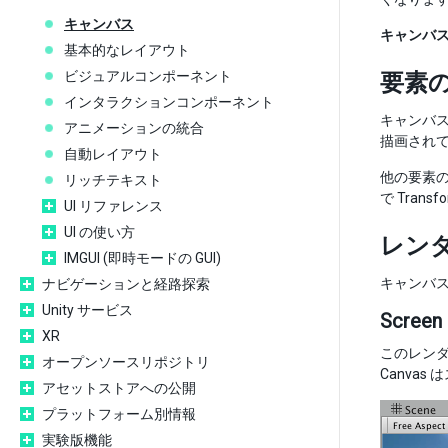
キャンバス
キャンバ
基本的なレイアウト
ビジュアルコンポーネント
要素
インタラクションコンポーネント
キャンバス
アニメーションの統合
描画されて
自動レイアウト
他の要素
リッチテキスト
で Trans
UI リファレンス
UI の使い方
レン
IMGUI (即時モードの GUI)
キャンバ
ナビゲーションと経路探索
Unity サービス
Screen 
XR
このレンダ
オープンソースリポジトリ
Canva
アセットストアへの公開
プラットフォーム別情報
実験版機能