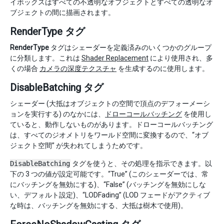
イボックスはすべての不透明なオブジェクトとすべての透明なオ
ブジェクトの間に描画されます。
RenderType タグ
RenderType
タグはシェーダーを定義済みのいくつかのグループ
に分類します。これは
Shader Replacement
により使用され、多
くの場合
カメラの深度テクスチャ
を生成するのに使用します。
DisableBatching タグ
シェーダー (大抵はオブジェクトの空間で頂点のデフォーメーシ
ョンを実行する) のなかには、
ドローコールバッチング
を使用し
ていると、動作しないものがあります。ドローコールバッチング
は、すべてのジオメトリをワールド空間に変換するので、“オブ
ジェクト空間” が失われてしまうためです。
DisableBatching
タグを使うと、その処理を指示できます。以
下の 3 つの値が設定可能です。“True” (このシェーダーでは、常
にバッチングを無効にする)、“False” (バッチングを無効にしな
い、デフォルト設定)、“LODFading” (LOD フェードがアクティブ
な時は、バッチングを無効にする、大抵は樹木で使用)。