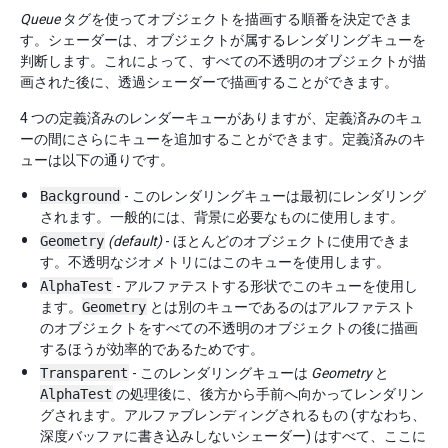
Queue
タグを使ってオブジェクトを描画する順番を決定できま
す。シェーダーは、オブジェクトが属するレンダリングキューを
判断します。これによって、すべての不透明のオブジェクトが描
画された後に、透過シェーダーで描画することができます。
4 つの定義済みのレンダーキューがありますが、定義済みのキュ
ーの間にさらにキューを追加することができます。定義済みのキ
ューは以下の通りです。
Background
- このレンダリングキューは最初にレンダリング
されます。一般的には、背景に必要なものに使用します。
Geometry
(default)
- ほとんどのオブジェクトに使用できま
す。不透明なジオメトリにはこのキューを使用します。
AlphaTest
- アルファテストする形状でこのキューを使用し
ます。
Geometry
とは別のキューであるのはアルファテスト
のオブジェクトをすべての不透明のオブジェクトの後に描画
するほうが効率的であるためです。
Transparent
- このレンダリングキューは
Geometry
と
AlphaTest
の処理後に、後方から手前へ向かってレンダリン
グされます。アルファブレンディングされるもの (すなわち、
深度バッファに書き込みしないシェーダー) はすべて、ここに