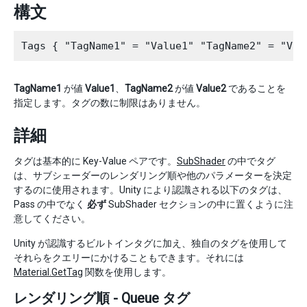
構文
TagName1
が値
Value1
、
TagName2
が値
Value2
であることを
指定します。タグの数に制限はありません。
詳細
タグは基本的に Key-Value ペアです。
SubShader
の中でタグ
は、サブシェーダーのレンダリング順や他のパラメーターを決定
するのに使用されます。Unity により認識される以下のタグは、
Pass の中でなく
必ず
SubShader セクションの中に置くように注
意してください。
Unity が認識するビルトインタグに加え、独自のタグを使用して
それらをクエリーにかけることもできます。それには
Material.GetTag
関数を使用します。
レンダリング順 - Queue タグ