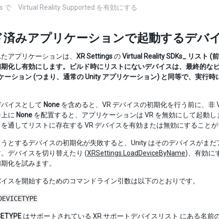
ngs で Virtual Reality Supported を有効にする
ド済みアプリケーションで起動するデバ
れたアプリケーションは、
XR Settings
の
Virtual Reality SDKs_ リスト
初期化し有効にします。ビルド時にリストにないデバイスは、最終的な
リケーション (つまり、通常の Unity アプリケーション) と同等で
デバイスとして
None
を含めると、VR デバイスの初期化を行う前に、非
番上に
None
を配置すると、アプリケーションは VR を無効にして起動
を通してリストに存在する VR デバイスを有効または無効にすること
うとするデバイスの初期化が失敗すると、Unity はそのデバイスがまだア
。デバイスを切り替えたり (
XRSettings.LoadDeviceByName
)、有効にす
初期化を試みます。
バイスを開始するためのコマンドライン引数は以下のとおりです。
DEVICETYPE
CETYPE
はサポートされている
XR サポートデバイスリスト
にある名前の