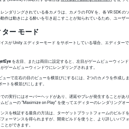
レンダリングされている各カメラは、カメラの FOV を、各 VR SDK
動作は動きによる酔いを引き起こすことが知られているため、ユーザーは
ター モード
デバイスが Unity エディターモード をサポートしている場合、エディ
getEye
を左目、または両目に設定すると、左目がゲームビューウィンド
目がゲームビューウィンドウにレンダリングされます。
ビューで左右の目のビューを横並びにするには、2つのカメラを作成し
ポートを横並びにします。
での実行にはオーバーヘッドがあり、遅延やブレが発生することがあります。
ムビューの “Maximize on Play” を使ってエディターのレンダリ
マンスを検証する最良の方法は、ターゲットプラットフォームのビルド
フォーマンスを得られますが、開発ビルドを使うと、より詳しいパフォーマ
ることができます。