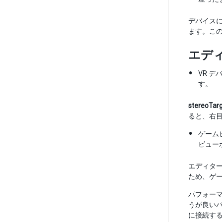
デバイスに
ます。この
エディ
VR 
す。
stereoTar
ると、右
ゲーム
ビュー
エディター
ため、ゲー
パフォー
うが良いパ
に接続す