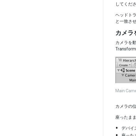
してくだ
ヘッドト
と一致させ
カメラ
カメラを
Trans
Main 
カメラの
座ったまま 
デバイ
座ったま