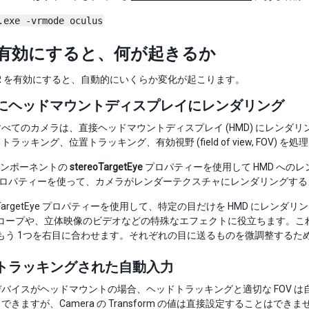
.exe -vrmode oculus
を有効にすると、何が起きるか
 で VR を有効にすると、自動的にいくらか変化が起こります。
にヘッドマウントディスプレイにレンダリング
べてのカメラは、直接ヘッドマウントディスプレイ (HMD) にレン
ラッキング、位置トラッキング、有効視野 (field of view, FOV) を
 コンポーネントの
stereoTargetEye
プロパティーを使用して HMD への
ロパティーを使って、カメラがレンダーテクスチャにレンダリングする
eoTargetEye プロパティーを使用して、特定の目だけを HMD に
コープや、立体映像のビデオなどの特殊なエフェクトに役立ちます。これ
もう 1つを右目に合わせます。それぞれの目に送るものを微調整するた
トラッキングされた自動入力
バイスがヘッドマウントの場合、ヘッドトラッキングと適切な FOV は
できますが、Camera の Transform の値は直接設定することはで