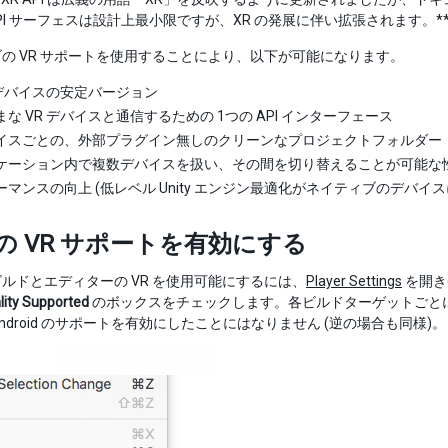
 API サーフェスは設計上最小限ですが、XR の発展に伴い拡張されます。*
の VR サポートを使用することにより、以下が可能になります。
R デバイスの安定バージョン
な VR デバイスと通信するための 1つの API インターフェース
イスごとの、外部プラグイン無しのクリーンなプロジェクトフォルダー
ケーション内で複数デバイスを扱い、その間を切り替えることが可能な
ーマンスの向上 (低レベル Unity エンジン最適化がネイティブのデバイ
ty の VR サポートを有効にする
ルドとエディターの VR を使用可能にするには、
Player Settings
を開き(
ality Supported
のボックスをチェックします。各ビルドターゲットごとに
ndroid のサポートを有効にしたことにはなりません (逆の場合も同様)。