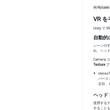
例
MyGame
VR 
Unity
自動的
シーンのす
れ、ヘッドト
Camera
Texture
プ
ster
パース
左目、
ヘッド
使用するデ
することも