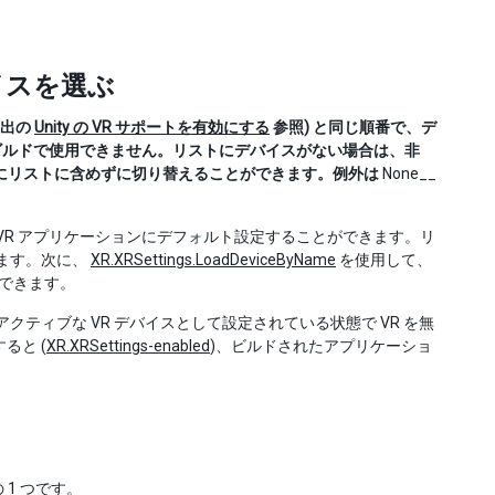
イスを選ぶ
 (前出の
Unity の VR サポートを有効にする
参照) と同じ順番で、デ
ビルドで使用できません。リストにデバイスがない場合は、非
、実行時にリストに含めずに切り替えることができます。例外は
None__
 VR アプリケーションにデフォルト設定することができます。リ
します。次に、
XR.XRSettings.LoadDeviceByName
を使用して、
ができます。
クティブな VR デバイスとして設定されている状態で VR を無
ると (
XR.XRSettings-enabled
)、ビルドされたアプリケーショ
 1 つです。