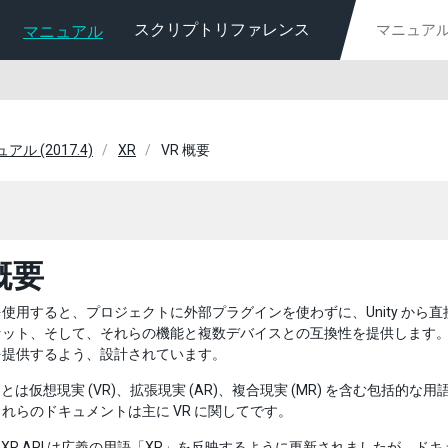
スクリプトリファレンス
マニュアル
ュアル (2017.4)
XR
VR 概要
概要
VR を使用すると、プロジェクトに外部プラグインを使わずに、Unity から直接 
ット、そして、それらの機能と複数デバイスとの互換性を提供します。Un
を提供するよう、設計されています。
R とは仮想現実 (VR)、拡張現実 (AR)、複合現実 (MR) を含む包括
れらのドキュメントは主に VR に関してです。
ity の XR API は広義の用語「XR」を反映するように更新されました