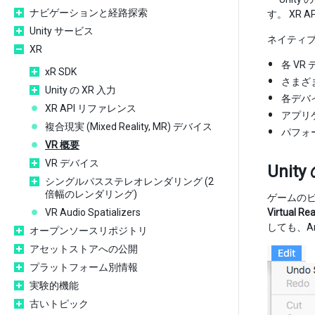
ナビゲーションと経路探索
す。 XR
Unity サービス
ネイティブ
XR
各 V
xR SDK
さまざま
Unity の XR 入力
各デバ
XR API リファレンス
アプリ
複合現実 (Mixed Reality, MR) デバイス
パフォ
VR 概要
VR デバイス
Uni
シングルパスステレオレンダリング (2
倍幅のレンダリング)
ゲームのビ
VR Audio Spatializers
Virtual Re
しても、A
オープンソースリポジトリ
アセットストアへの公開
プラットフォーム別情報
実験的機能
古いトピック