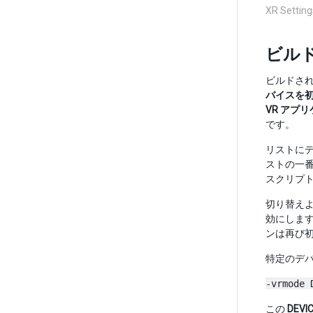
XR Setti
ビル
ビルドさ
バイスを
VR アプ
です。
リストに
ストの一
スクリプト
切り替えよ
効にします
ンは再び
特定のデ
-vrmode 
この
DEVI