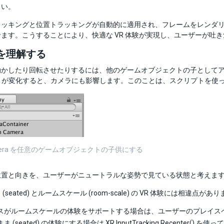
さい。
ラッキングと位置トラッキングが自動的に適用され、フレームをレンダ
ます。こうすることにより、快適な VR 体験が実現し、ユーザーが吐
を理解する
動かしたり回転させたりするには、他のゲームオブジェクトの子として
form が変化すると、カメラにも影響します。このことは、スクリプト
Camera を任意のゲームオブジェクトの子供にする
位置と向きを、ユーザーがニュートラルな姿勢で見ている状態と考えま
(seated) とルームスケール (room-scale) の VR 体験には相違点があ
スがルームスケールの体験をサポートする場合は、ユーザーのプレイス
ま (seated) の体験にする場合は
XR.InputTracking.Recenter()
を使って