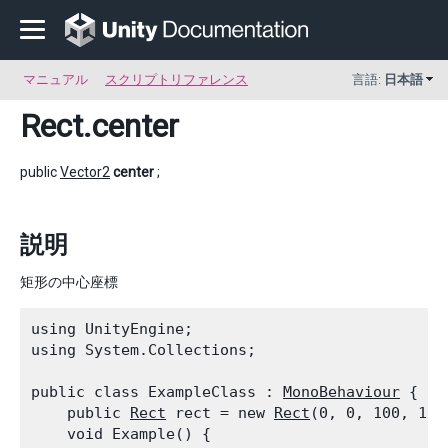
マニュアル
スクリプトリファレンス
言語:
日本語
Rect
.center
public
Vector2
center
;
説明
矩形の中心座標
using UnityEngine;

using System.Collections;
public class ExampleClass : 
MonoBehaviour
 {

    public 
Rect
 rect = new 
Rect
(0, 0, 100, 100)
    void Example() {
