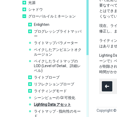
光源
要なすべて
シャドウ
とはでき
グローバルイルミネーション
くなって
Enlighten
現在、ラ
修正し、
プログレッシブライトマッパ
ー
ライティ
ライトマップパラメーター
はありま
ベイクしたアンビエントオク
ルージョン
Lighti
ーンで）
ベイクしたライトマップの
LOD (Level of Detail、詳細レ
が削除さ
ベル)
時間がか
ライトプローブ
リフレクションプローブ
ライティングモード
シーンビューの GI 可視化
Lighting Data アセット
Copyright ©
ライトマップ - 指向性のモー
ド