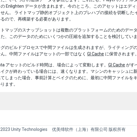
の Enlighten データが含まれます。今のところ、このアセットは
ません。 ライトマップ静的オブジェクト上のプレハブの接続を切断した
いるので、再構築する必要があります。
イトマップのスナップショットは複数のプラットフォームのためのデータ
また、このデータのためにいくつかの圧縮を追加することを検討してい
ングのビルドプロセスで中間ファイルは生成されますが、ライティング
せん。中間ファイルはアセットの一部ではなく
GI Cache
に保管されます
ng Data アセットのビルド時間は、場合によって変動します。
GI Cache
がす
ベイクが終わっている場合には、速くなります。マシンのキャッシュに
れてしまった場合、事前計算とベイクのために、最初に中間ファイルを
かります。
 2023 Unity Technologies
优美缔软件（上海）有限公司 版权所有