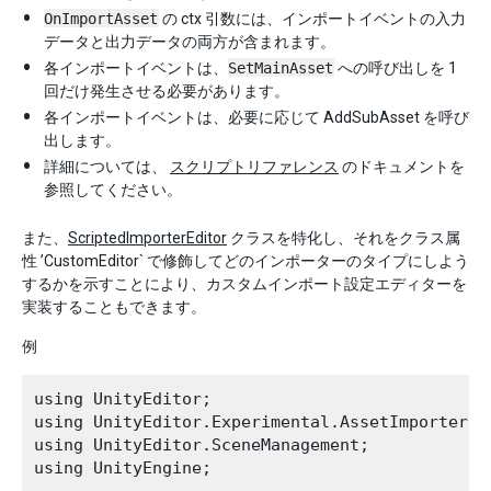
OnImportAsset
の ctx 引数には、インポートイベントの入力
データと出力データの両方が含まれます。
各インポートイベントは、
SetMainAsset
への呼び出しを 1
回だけ発生させる必要があります。
各インポートイベントは、必要に応じて AddSubAsset を呼び
出します。
詳細については、
スクリプトリファレンス
のドキュメントを
参照してください。
また、
ScriptedImporterEditor
クラスを特化し、それをクラス属
性 ’CustomEditor` で修飾してどのインポーターのタイプにしよう
するかを示すことにより、カスタムインポート設定エディターを
実装することもできます。
例
using UnityEditor;

using UnityEditor.Experimental.AssetImporters;

using UnityEditor.SceneManagement;

using UnityEngine;
