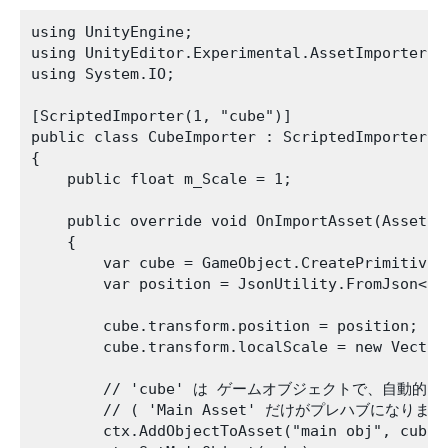
using UnityEngine;

using UnityEditor.Experimental.AssetImporters;

using System.IO;

[ScriptedImporter(1, "cube")]

public class CubeImporter : ScriptedImporter

{

    public float m_Scale = 1;

    public override void OnImportAsset(AssetImp
    {

        var cube = GameObject.CreatePrimitive(P
        var position = JsonUtility.FromJson<Ve
        cube.transform.position = position;

        cube.transform.localScale = new Vector
        // 'cube' は ゲームオブジェクトで、自動的
        // ( 'Main Asset' だけがプレハブになります)
        ctx.AddObjectToAsset("main obj", cube);