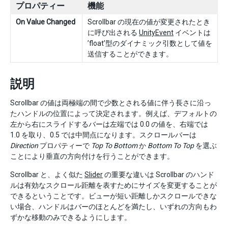
プロパティー
機能
On Value Changed
Scrollbar の現在の値が変更されたとき
に呼び出される
UnityEvent
イベントは
’float’型のダイナミック引数として値を
送信することができます。
説明
Scrollbar の値は両極端の間で少数とされる値に伴う長さに沿っ
たハンドルの位置によって決定されます。例えば、デフォルトの
左から右にスライドするバーは左端では 0.0 の値を、右端では
1.0 を取り、0.5 では中間点になります。スクロールバーは
Direction
プロパティーで
Top To Bottom
か
Bottom To Top
を選ぶ
ことにより垂直の方向付けを行うことができます。
Scrollbar と、よく似た
Slider
の重要な違いは Scrollbar のハンド
ルは有効なスクロール距離を表すためにサイズを変更することが
できるということです。ビューが短い距離しかスクロールできな
い場合、ハンドルはバーのほとんどを満たし、いずれの方向もわ
ずかな移動のみできるようにします。