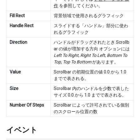
作
を参照してください。
Fill Rect
背景領域で使用されるグラフィック
Handle Rect
スライドする「ハンドル」部分に使わ
れるグラフィック
Direction
ハンドルがドラッグされたとき Scrollb
ar の値が増加する方向 オプションには
Left To Right
,
Right To Left
,
Bottom To
Top
,
Top To Bottom
があります。
Value
Scrollbar の初期位置の値 0.0 から 1.0
までで表される。
Size
Scrollbar 内のハンドルを少数で表した
サイズ 0.0 から 1.0 までで表される。
Number Of Steps
Scrollbar によって許可されている個別
のスクロール位置の数
イベント