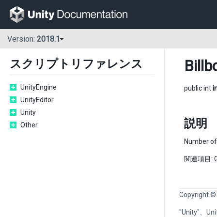
Version:
2018.1
Bill
スクリプトリファレンス
UnityEngine
public int
i
UnityEditor
Unity
説明
Other
Number of 
関連項目:
Copyright ©
"Unity"、