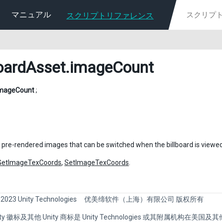
マニュアル
スクリプトリファレンス
boardAsset
.imageCount
mageCount
;
pre-rendered images that can be switched when the billboard is viewed
GetImageTexCoords
,
SetImageTexCoords
.
 2023 Unity Technologies
优美缔软件（上海）有限公司 版权所有
Unity 徽标及其他 Unity 商标是 Unity Technologies 或其附属机构在美