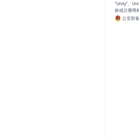
"Unity"、
标或注册商
公安部备