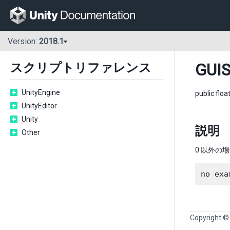
Version:
2018.1
GUIS
スクリプトリファレンス
UnityEngine
public floa
UnityEditor
Unity
説明
Other
0 以外の
no exa
Copyright ©