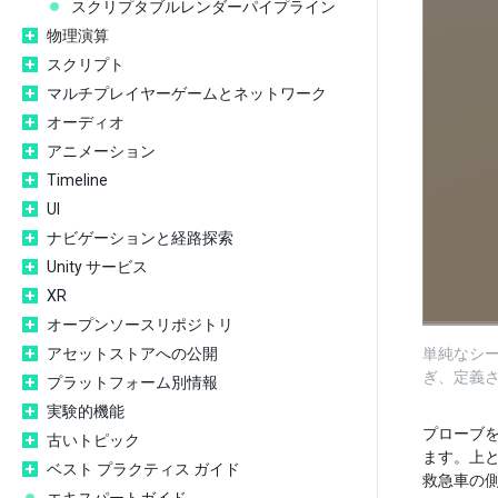
スクリプタブルレンダーパイプライン
物理演算
スクリプト
マルチプレイヤーゲームとネットワーク
オーディオ
アニメーション
Timeline
UI
ナビゲーションと経路探索
Unity サービス
XR
オープンソースリポジトリ
アセットストアへの公開
単純なシ
ぎ、定義
プラットフォーム別情報
実験的機能
プローブ
古いトピック
ます。上と
ベスト プラクティス ガイド
救急車の