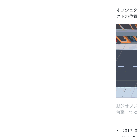
オブジェク
クトの位
動的オブジ
移動して
2017–