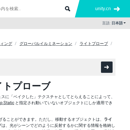
unity.cn
言語:
日本語
ィング
グローバルイルミネーション
ライトプローブ
イトプローブ
ーフェスに「ベイクした」テクスチャとしてとらえることによって、
p Static
と指定され動いていないオブジェクトにしか適用でき
げることができます。ただし、移動するオブジェクトは、
ライ
ブは、光がシーンでどのように反射するかに関する情報を格納し