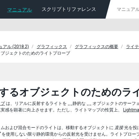
スクリプトリファレンス
マニュアル
ュアル (2018.2)
グラフィックス
グラフィックスの概要
ライテ
オブジェクトのためのライトプローブ
するオブジェクトのためのラ
ップ
は、リアルに反射するライトを __静的な __ オブジェクトのサ
現実感を顕著に向上させます。ただし、ライトマップの性質上、
Lightma
イムおよび混合モードのライトは、移動するオブジェクトに
直接
光を投
ブ
を使用しない限り静的環境からの反射光を受けません。ライトプロー