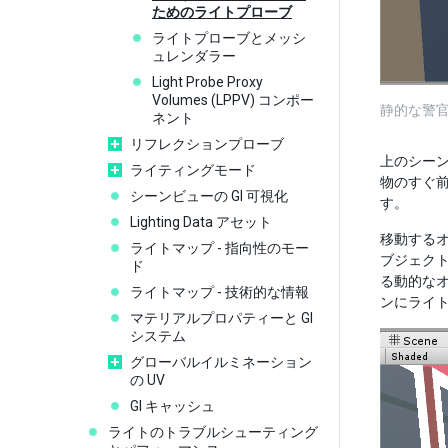
ためのライトプローブ
ライトプローブとメッシ
ュレンダラー
Light Probe Proxy
Volumes (LPPV) コンポー
静的な警
ネント
リフレクションプローブ
上のシー
ライティングモード
物のすぐ
シーンビューの GI 可視化
す。
Lighting Data アセット
移動する
ライトマップ - 指向性のモー
ブジェク
ド
る動的な
ライトマップ - 技術的な情報
ンにライ
マテリアルプロパティーと GI
システム
グローバルイルミネーション
の UV
GI キャッシュ
ライトのトラブルシューティング