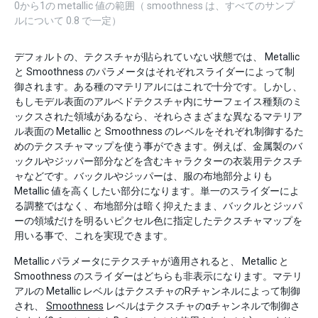
0から1の metallic 値の範囲（ smoothness は、すべてのサンプ
ルについて 0.8 で一定）
デフォルトの、テクスチャが貼られていない状態では、 Metallic
と Smoothness のパラメータはそれぞれスライダーによって制
御されます。ある種のマテリアルにはこれで十分です。しかし、
もしモデル表面のアルベドテクスチャ内にサーフェイス種類のミ
ックスされた領域があるなら、それらさまざまな異なるマテリア
ル表面の Metallic と Smoothness のレベルをそれぞれ制御するた
めのテクスチャマップを使う事ができます。例えば、金属製のバ
ックルやジッパー部分などを含むキャラクターの衣装用テクスチ
ャなどです。バックルやジッパーは、服の布地部分よりも
Metallic 値を高くしたい部分になります。単一のスライダーによ
る調整ではなく、布地部分は暗く抑えたまま、バックルとジッパ
ーの領域だけを明るいピクセル色に指定したテクスチャマップを
用いる事で、これを実現できます。
Metallic パラメータにテクスチャが適用されると、 Metallic と
Smoothness のスライダーはどちらも非表示になります。マテリ
アルの Metallic レベル はテクスチャのRチャンネルによって制御
され、
Smoothness
レベルはテクスチャのαチャンネルで制御さ